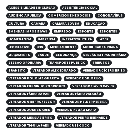
ACESSIBILIDADE E INCLUSÃO
ASSISTÊNCIA SOCIAL
AUDIÊNCIA PÚBLICA
COMÉRCIOS E NEGÓCIOS
CORONAVÍRUS
CULTURA
CÂMARA
CÂMARA JOVEM
EDUCAÇÃO
EMENDAS IMPOSITIVAS
EMPREGO
ESPORTE
ESPORTES
HOMENAGEM
IMPRENSA
INFRAESTRUTURA
LAZER
LEGISLATIVO
LEIS
MEIO AMBIENTE
MOBILIDADE URBANA
ORÇAMENTO
SAÚDE
SEGURANÇA
SESSÃO EXTRAORDINÁRIA
SESSÃO ORDINÁRIA
TRANSPORTE PÚBLICO
TRIBUTOS
TRÂNSITO
VEREADOR ALEX EDUARDO
VEREADOR CÍCERO BRITO
VEREADOR DOUGLAS GUARITA
VEREADOR DR. GRILO
VEREADOR EDILSINHO RODRIGUES
VEREADOR FLÁVIO XAVIER
VEREADOR FÁBIO DA VAN
VEREADOR FÁBIO VALADÃO
VEREADOR GIBI PROFESSOR
VEREADOR HELDER PEREIRA
VEREADOR JOSÉ SOARES
VEREADOR JOÃO MOTA
VEREADOR MESSIAS BRITO
VEREADOR PEDRO BERNARDE
VEREADOR TIGUILA PAES
VEREADOR ZÉ COCO