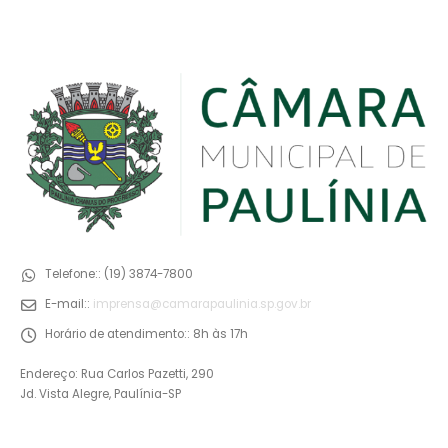
Telefone::
(19) 3874-7800
E-mail::
imprensa@camarapaulinia.sp.gov.br
Horário de atendimento::
8h às 17h
Endereço: Rua Carlos Pazetti, 290
Jd. Vista Alegre, Paulínia-SP