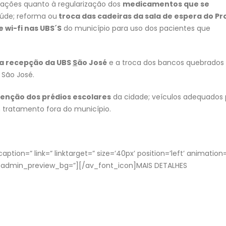
rmações quanto à regularização dos
medicamentos que se
úde; reforma ou
troca das cadeiras da sala de espera do Pr
e wi-fi nas UBS´S
do município para uso dos pacientes que
na recepção da UBS
S
ão José
e a troca dos bancos quebrados
 São José.
nção dos prédios escolares
da cidade; veículos adequados 
tratamento fora do município.
ption=” link=” linktarget=” size=’40px’ position=’left’ animation
1′ admin_preview_bg=”][/av_font_icon]MAIS DETALHES