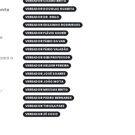
VEREADOR CÍCERO BRITO
VEREADOR DOUGLAS GUARITA
onto
VEREADOR DR. GRILO
VEREADOR EDILSINHO RODRIGUES
VEREADOR FLÁVIO XAVIER
 e
VEREADOR FÁBIO DA VAN
VEREADOR FÁBIO VALADÃO
para o
VEREADOR GIBI PROFESSOR
VEREADOR HELDER PEREIRA
VEREADOR JOSÉ SOARES
VEREADOR JOÃO MOTA
VEREADOR MESSIAS BRITO
=”
VEREADOR PEDRO BERNARDE
VEREADOR TIGUILA PAES
VEREADOR ZÉ COCO