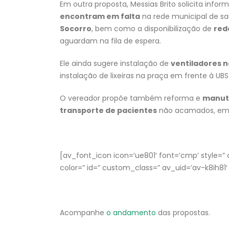
Em outra proposta, Messias Brito solicita info
encontram em falta
na rede municipal de sa
Socorro
, bem como a disponibilização de
red
aguardam na fila de espera.
Ele ainda sugere instalação de
ventiladores 
instalação de lixeiras na praça em frente à UBS
O vereador propõe também reforma e
manute
transporte de pacientes
não acamados, em 
[av_font_icon icon=’ue801′ font=’cmp’ style=” ca
color=” id=” custom_class=” av_uid=’av-k8ih8
Acompanhe
o andamento
das propostas.