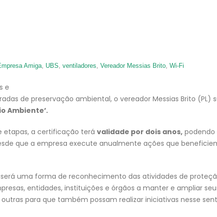
Empresa Amiga
,
UBS
,
ventiladores
,
Vereador Messias Brito
,
Wi-Fi
s e
adas de preservação ambiental, o vereador Messias Brito (PL) 
io Ambiente’.
etapas, a certificação terá
validade por dois anos,
podendo 
desde que a empresa execute anualmente ações que beneficie
 será uma forma de reconhecimento das atividades de proteçã
esas, entidades, instituições e órgãos a manter e ampliar seu
 outras para que também possam realizar iniciativas nesse sent