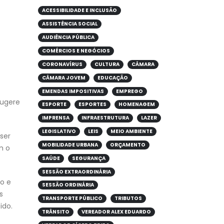
ACESSIBILIDADE E INCLUSÃO
ASSISTÊNCIA SOCIAL
AUDIÊNCIA PÚBLICA
COMÉRCIOS E NEGÓCIOS
CORONAVÍRUS
CULTURA
CÂMARA
CÂMARA JOVEM
EDUCAÇÃO
EMENDAS IMPOSITIVAS
EMPREGO
sugere
ESPORTE
ESPORTES
HOMENAGEM
IMPRENSA
INFRAESTRUTURA
LAZER
LEGISLATIVO
LEIS
MEIO AMBIENTE
ser
MOBILIDADE URBANA
ORÇAMENTO
m o
SAÚDE
SEGURANÇA
SESSÃO EXTRAORDINÁRIA
o e
SESSÃO ORDINÁRIA
s
TRANSPORTE PÚBLICO
TRIBUTOS
ido.
TRÂNSITO
VEREADOR ALEX EDUARDO