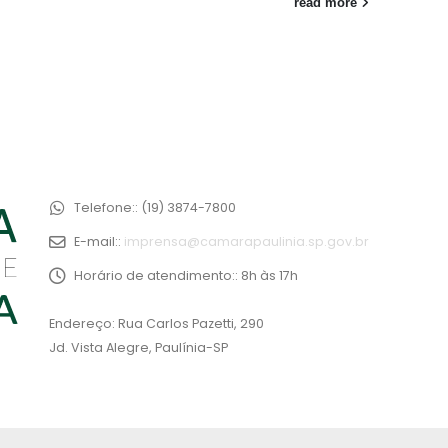
read more
Telefone::
(19) 3874-7800
E-mail::
imprensa@camarapaulinia.sp.gov.br
Horário de atendimento::
8h às 17h
Endereço: Rua Carlos Pazetti, 290
Jd. Vista Alegre, Paulínia-SP