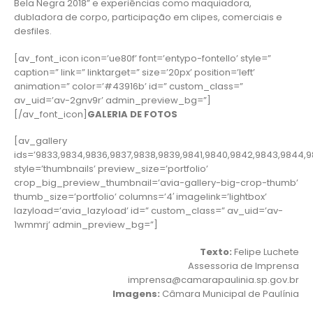
Bela Negra 2018” e experiências como maquiadora,
dubladora de corpo, participação em clipes, comerciais e
desfiles.
[av_font_icon icon=’ue80f’ font=’entypo-fontello’ style=”
caption=” link=” linktarget=” size=’20px’ position=’left’
animation=” color=’#43916b’ id=” custom_class=”
av_uid=’av-2gnv9r’ admin_preview_bg=”]
[/av_font_icon]
GALERIA DE FOTOS
[av_gallery
ids=’9833,9834,9836,9837,9838,9839,9841,9840,9842,9843,9844,9
style=’thumbnails’ preview_size=’portfolio’
crop_big_preview_thumbnail=’avia-gallery-big-crop-thumb’
thumb_size=’portfolio’ columns=’4′ imagelink=’lightbox’
lazyload=’avia_lazyload’ id=” custom_class=” av_uid=’av-
1wmmrj’ admin_preview_bg=”]
Texto:
Felipe Luchete
Assessoria de Imprensa
imprensa@camarapaulinia.sp.gov.br
Imagens:
Câmara Municipal de Paulínia