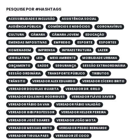
PESQUISE POR #HASHTAGS
ACESSIBILIDADE E INCLUSÃO
ASSISTÊNCIA SOCIAL
AUDIÊNCIA PÚBLICA
COMÉRCIOS E NEGÓCIOS
CORONAVÍRUS
CULTURA
CÂMARA
CÂMARA JOVEM
EDUCAÇÃO
EMENDAS IMPOSITIVAS
EMPREGO
ESPORTE
ESPORTES
HOMENAGEM
IMPRENSA
INFRAESTRUTURA
LAZER
LEGISLATIVO
LEIS
MEIO AMBIENTE
MOBILIDADE URBANA
ORÇAMENTO
SAÚDE
SEGURANÇA
SESSÃO EXTRAORDINÁRIA
SESSÃO ORDINÁRIA
TRANSPORTE PÚBLICO
TRIBUTOS
TRÂNSITO
VEREADOR ALEX EDUARDO
VEREADOR CÍCERO BRITO
VEREADOR DOUGLAS GUARITA
VEREADOR DR. GRILO
VEREADOR EDILSINHO RODRIGUES
VEREADOR FLÁVIO XAVIER
VEREADOR FÁBIO DA VAN
VEREADOR FÁBIO VALADÃO
VEREADOR GIBI PROFESSOR
VEREADOR HELDER PEREIRA
VEREADOR JOSÉ SOARES
VEREADOR JOÃO MOTA
VEREADOR MESSIAS BRITO
VEREADOR PEDRO BERNARDE
VEREADOR TIGUILA PAES
VEREADOR ZÉ COCO