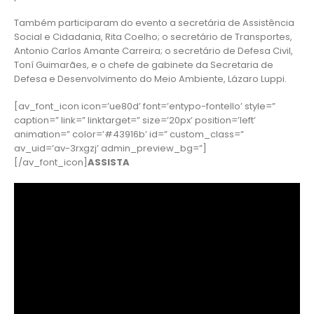
Também participaram do evento a secretária de Assistência
Social e Cidadania, Rita Coelho; o secretário de Transportes,
Antonio Carlos Amante Carreira; o secretário de Defesa Civil,
Toní Guimarães, e o chefe de gabinete da Secretaria de
Defesa e Desenvolvimento do Meio Ambiente, Lázaro Luppi.
[av_font_icon icon=’ue80d’ font=’entypo-fontello’ style=”
caption=” link=” linktarget=” size=’20px’ position=’left’
animation=” color=’#43916b’ id=” custom_class=”
av_uid=’av-3rxgzj’ admin_preview_bg=”]
[/av_font_icon]
ASSISTA