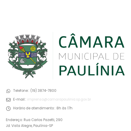
Telefone::
(19) 3874-7800
E-mail::
imprensa@camarapaulinia.sp.gov.br
Horário de atendimento::
8h às 17h
Endereço: Rua Carlos Pazetti, 290
Jd. Vista Alegre, Paulínia-SP