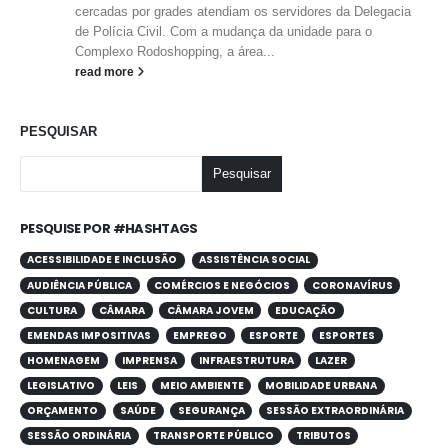
cercadas por grades atendiam os servidores da Delegacia
de Polícia Civil. Com a mudança da unidade para o
Complexo Rodoshopping, a área...
read more
PESQUISAR
Pesquisar
PESQUISE POR #HASHTAGS
ACESSIBILIDADE E INCLUSÃO
ASSISTÊNCIA SOCIAL
AUDIÊNCIA PÚBLICA
COMÉRCIOS E NEGÓCIOS
CORONAVÍRUS
CULTURA
CÂMARA
CÂMARA JOVEM
EDUCAÇÃO
EMENDAS IMPOSITIVAS
EMPREGO
ESPORTE
ESPORTES
HOMENAGEM
IMPRENSA
INFRAESTRUTURA
LAZER
LEGISLATIVO
LEIS
MEIO AMBIENTE
MOBILIDADE URBANA
ORÇAMENTO
SAÚDE
SEGURANÇA
SESSÃO EXTRAORDINÁRIA
SESSÃO ORDINÁRIA
TRANSPORTE PÚBLICO
TRIBUTOS