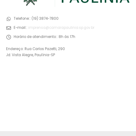
Telefone::
(19) 3874-7800
E-mail::
imprensa@camarapaulinia.sp.gov.br
Horário de atendimento::
8h às 17h
Endereço: Rua Carlos Pazetti, 290
Jd. Vista Alegre, Paulínia-SP