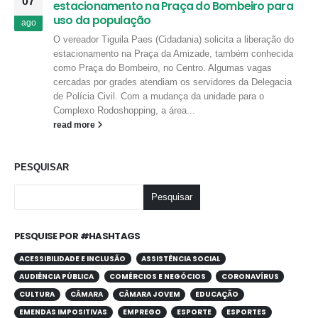
07
estacionamento na Praça do Bombeiro para
uso da população
ago
O vereador Tiguila Paes (Cidadania) solicita a liberação do
estacionamento na Praça da Amizade, também conhecida
como Praça do Bombeiro, no Centro. Algumas vagas
cercadas por grades atendiam os servidores da Delegacia
de Polícia Civil. Com a mudança da unidade para o
Complexo Rodoshopping, a área...
read more
PESQUISAR
Pesquisar
PESQUISE POR #HASHTAGS
ACESSIBILIDADE E INCLUSÃO
ASSISTÊNCIA SOCIAL
AUDIÊNCIA PÚBLICA
COMÉRCIOS E NEGÓCIOS
CORONAVÍRUS
CULTURA
CÂMARA
CÂMARA JOVEM
EDUCAÇÃO
EMENDAS IMPOSITIVAS
EMPREGO
ESPORTE
ESPORTES