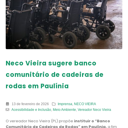
Neco Vieira sugere banco
comunitário de cadeiras de
rodas em Paulínia
13 de fevereiro de 2026
Imprensa
,
NECO VIEIRA
Acessibilidade e Inclusão
,
Meio Ambiente
,
Vereador Neco Vieira
O vereador Neco Vieira (PL) propõe
instituir o “Banco
Comunitário de Cadeiras de Rodas” em Paulínia,
a fim