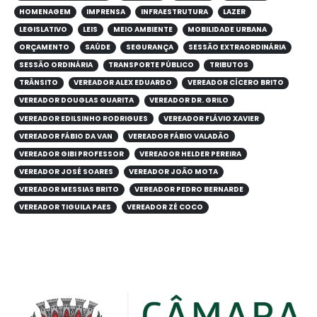
HOMENAGEM
IMPRENSA
INFRAESTRUTURA
LAZER
LEGISLATIVO
LEIS
MEIO AMBIENTE
MOBILIDADE URBANA
ORÇAMENTO
SAÚDE
SEGURANÇA
SESSÃO EXTRAORDINÁRIA
SESSÃO ORDINÁRIA
TRANSPORTE PÚBLICO
TRIBUTOS
TRÂNSITO
VEREADOR ALEX EDUARDO
VEREADOR CÍCERO BRITO
VEREADOR DOUGLAS GUARITA
VEREADOR DR. GRILO
VEREADOR EDILSINHO RODRIGUES
VEREADOR FLÁVIO XAVIER
VEREADOR FÁBIO DA VAN
VEREADOR FÁBIO VALADÃO
VEREADOR GIBI PROFESSOR
VEREADOR HELDER PEREIRA
VEREADOR JOSÉ SOARES
VEREADOR JOÃO MOTA
VEREADOR MESSIAS BRITO
VEREADOR PEDRO BERNARDE
VEREADOR TIGUILA PAES
VEREADOR ZÉ COCO