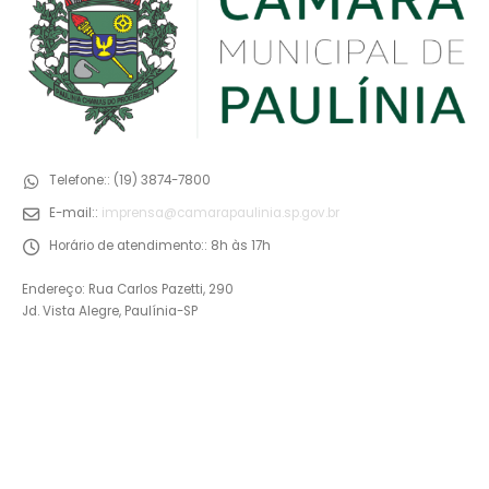
Telefone::
(19) 3874-7800
E-mail::
imprensa@camarapaulinia.sp.gov.br
Horário de atendimento::
8h às 17h
Endereço: Rua Carlos Pazetti, 290
Jd. Vista Alegre, Paulínia-SP