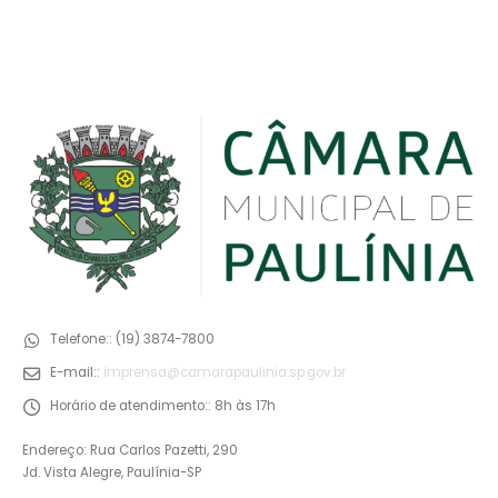
Telefone::
(19) 3874-7800
E-mail::
imprensa@camarapaulinia.sp.gov.br
Horário de atendimento::
8h às 17h
Endereço: Rua Carlos Pazetti, 290
Jd. Vista Alegre, Paulínia-SP