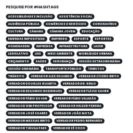
PESQUISE POR #HASHTAGS
ACESSIBILIDADE E INCLUSÃO
ASSISTÊNCIA SOCIAL
AUDIÊNCIA PÚBLICA
COMÉRCIOS E NEGÓCIOS
CORONAVÍRUS
CULTURA
CÂMARA
CÂMARA JOVEM
EDUCAÇÃO
EMENDAS IMPOSITIVAS
EMPREGO
ESPORTE
ESPORTES
HOMENAGEM
IMPRENSA
INFRAESTRUTURA
LAZER
LEGISLATIVO
LEIS
MEIO AMBIENTE
MOBILIDADE URBANA
ORÇAMENTO
SAÚDE
SEGURANÇA
SESSÃO EXTRAORDINÁRIA
SESSÃO ORDINÁRIA
TRANSPORTE PÚBLICO
TRIBUTOS
TRÂNSITO
VEREADOR ALEX EDUARDO
VEREADOR CÍCERO BRITO
VEREADOR DOUGLAS GUARITA
VEREADOR DR. GRILO
VEREADOR EDILSINHO RODRIGUES
VEREADOR FLÁVIO XAVIER
VEREADOR FÁBIO DA VAN
VEREADOR FÁBIO VALADÃO
VEREADOR GIBI PROFESSOR
VEREADOR HELDER PEREIRA
VEREADOR JOSÉ SOARES
VEREADOR JOÃO MOTA
VEREADOR MESSIAS BRITO
VEREADOR PEDRO BERNARDE
VEREADOR TIGUILA PAES
VEREADOR ZÉ COCO