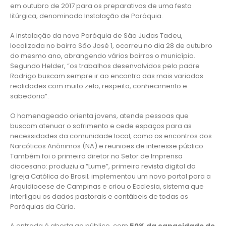
em outubro de 2017 para os preparativos de uma festa
litúrgica, denominada Instalação de Paróquia.
A instalação da nova Paróquia de São Judas Tadeu,
localizada no bairro São José 1, ocorreu no dia 28 de outubro
do mesmo ano, abrangendo vários bairros o município.
Segundo Helder, “os trabalhos desenvolvidos pelo padre
Rodrigo buscam sempre ir ao encontro das mais variadas
realidades com muito zelo, respeito, conhecimento e
sabedoria”.
O homenageado orienta jovens, atende pessoas que
buscam atenuar o sofrimento e cede espaços para as
necessidades da comunidade local, como os encontros dos
Narcóticos Anônimos (NA) e reuniões de interesse público.
Também foi o primeiro diretor no Setor de Imprensa
diocesano: produziu a “Lume”, primeira revista digital da
Igreja Católica do Brasil; implementou um novo portal para a
Arquidiocese de Campinas e criou o Ecclesia, sistema que
interligou os dados pastorais e contábeis de todas as
Paróquias da Cúria.
A entrada é aberta ao público, com
50% da capacidade do