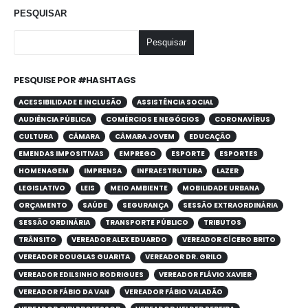
PESQUISAR
Pesquisar
PESQUISE POR #HASHTAGS
ACESSIBILIDADE E INCLUSÃO
ASSISTÊNCIA SOCIAL
AUDIÊNCIA PÚBLICA
COMÉRCIOS E NEGÓCIOS
CORONAVÍRUS
CULTURA
CÂMARA
CÂMARA JOVEM
EDUCAÇÃO
EMENDAS IMPOSITIVAS
EMPREGO
ESPORTE
ESPORTES
HOMENAGEM
IMPRENSA
INFRAESTRUTURA
LAZER
LEGISLATIVO
LEIS
MEIO AMBIENTE
MOBILIDADE URBANA
ORÇAMENTO
SAÚDE
SEGURANÇA
SESSÃO EXTRAORDINÁRIA
SESSÃO ORDINÁRIA
TRANSPORTE PÚBLICO
TRIBUTOS
TRÂNSITO
VEREADOR ALEX EDUARDO
VEREADOR CÍCERO BRITO
VEREADOR DOUGLAS GUARITA
VEREADOR DR. GRILO
VEREADOR EDILSINHO RODRIGUES
VEREADOR FLÁVIO XAVIER
VEREADOR FÁBIO DA VAN
VEREADOR FÁBIO VALADÃO