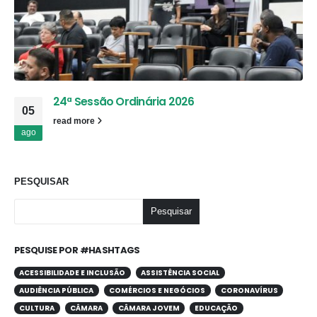
24ª Sessão Ordinária 2026
05
read more
ago
PESQUISAR
Pesquisar
PESQUISE POR #HASHTAGS
ACESSIBILIDADE E INCLUSÃO
ASSISTÊNCIA SOCIAL
AUDIÊNCIA PÚBLICA
COMÉRCIOS E NEGÓCIOS
CORONAVÍRUS
CULTURA
CÂMARA
CÂMARA JOVEM
EDUCAÇÃO