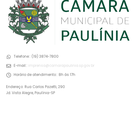
Telefone::
(19) 3874-7800
E-mail::
imprensa@camarapaulinia.sp.gov.br
Horário de atendimento::
8h às 17h
Endereço: Rua Carlos Pazetti, 290
Jd. Vista Alegre, Paulínia-SP