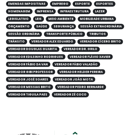
EMENDAS IMPOSITIVAS
EMPREGO
ESPORTE
ESPORTES
HOMENAGEM
IMPRENSA
INFRAESTRUTURA
LAZER
LEGISLATIVO
LEIS
MEIO AMBIENTE
MOBILIDADE URBANA
ORÇAMENTO
SAÚDE
SEGURANÇA
SESSÃO EXTRAORDINÁRIA
SESSÃO ORDINÁRIA
TRANSPORTE PÚBLICO
TRIBUTOS
TRÂNSITO
VEREADOR ALEX EDUARDO
VEREADOR CÍCERO BRITO
VEREADOR DOUGLAS GUARITA
VEREADOR DR. GRILO
VEREADOR EDILSINHO RODRIGUES
VEREADOR FLÁVIO XAVIER
VEREADOR FÁBIO DA VAN
VEREADOR FÁBIO VALADÃO
VEREADOR GIBI PROFESSOR
VEREADOR HELDER PEREIRA
VEREADOR JOSÉ SOARES
VEREADOR JOÃO MOTA
VEREADOR MESSIAS BRITO
VEREADOR PEDRO BERNARDE
VEREADOR TIGUILA PAES
VEREADOR ZÉ COCO