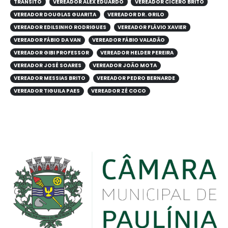
TRÂNSITO
VEREADOR ALEX EDUARDO
VEREADOR CÍCERO BRITO
VEREADOR DOUGLAS GUARITA
VEREADOR DR. GRILO
VEREADOR EDILSINHO RODRIGUES
VEREADOR FLÁVIO XAVIER
VEREADOR FÁBIO DA VAN
VEREADOR FÁBIO VALADÃO
VEREADOR GIBI PROFESSOR
VEREADOR HELDER PEREIRA
VEREADOR JOSÉ SOARES
VEREADOR JOÃO MOTA
VEREADOR MESSIAS BRITO
VEREADOR PEDRO BERNARDE
VEREADOR TIGUILA PAES
VEREADOR ZÉ COCO