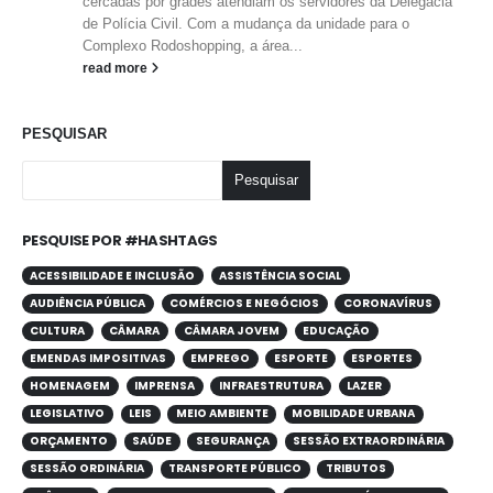
cercadas por grades atendiam os servidores da Delegacia
de Polícia Civil. Com a mudança da unidade para o
Complexo Rodoshopping, a área...
read more
PESQUISAR
Pesquisar
PESQUISE POR #HASHTAGS
ACESSIBILIDADE E INCLUSÃO
ASSISTÊNCIA SOCIAL
AUDIÊNCIA PÚBLICA
COMÉRCIOS E NEGÓCIOS
CORONAVÍRUS
CULTURA
CÂMARA
CÂMARA JOVEM
EDUCAÇÃO
EMENDAS IMPOSITIVAS
EMPREGO
ESPORTE
ESPORTES
HOMENAGEM
IMPRENSA
INFRAESTRUTURA
LAZER
LEGISLATIVO
LEIS
MEIO AMBIENTE
MOBILIDADE URBANA
ORÇAMENTO
SAÚDE
SEGURANÇA
SESSÃO EXTRAORDINÁRIA
SESSÃO ORDINÁRIA
TRANSPORTE PÚBLICO
TRIBUTOS