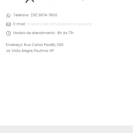
Telefone::
(19) 3874-7800
E-mail::
imprensa@camarapaulinia.sp.gov.br
Horário de atendimento::
8h às 17h
Endereço: Rua Carlos Pazetti, 290
Jd. Vista Alegre, Paulínia-SP