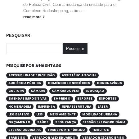
de Polícia Civil. Com a mudança da unidade para o
Complexo Rodoshopping, a área...
read more
PESQUISAR
Pesquisar
PESQUISE POR #HASHTAGS
ACESSIBILIDADE E INCLUSÃO
ASSISTÊNCIA SOCIAL
AUDIÊNCIA PÚBLICA
COMÉRCIOS E NEGÓCIOS
CORONAVÍRUS
CULTURA
CÂMARA
CÂMARA JOVEM
EDUCAÇÃO
EMENDAS IMPOSITIVAS
EMPREGO
ESPORTE
ESPORTES
HOMENAGEM
IMPRENSA
INFRAESTRUTURA
LAZER
LEGISLATIVO
LEIS
MEIO AMBIENTE
MOBILIDADE URBANA
ORÇAMENTO
SAÚDE
SEGURANÇA
SESSÃO EXTRAORDINÁRIA
SESSÃO ORDINÁRIA
TRANSPORTE PÚBLICO
TRIBUTOS
TRÂNSITO
VEREADOR ALEX EDUARDO
VEREADOR CÍCERO BRITO