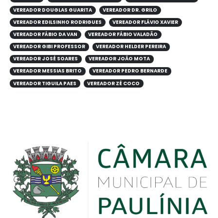
VEREADOR DOUGLAS GUARITA
VEREADOR DR. GRILO
VEREADOR EDILSINHO RODRIGUES
VEREADOR FLÁVIO XAVIER
VEREADOR FÁBIO DA VAN
VEREADOR FÁBIO VALADÃO
VEREADOR GIBI PROFESSOR
VEREADOR HELDER PEREIRA
VEREADOR JOSÉ SOARES
VEREADOR JOÃO MOTA
VEREADOR MESSIAS BRITO
VEREADOR PEDRO BERNARDE
VEREADOR TIGUILA PAES
VEREADOR ZÉ COCO