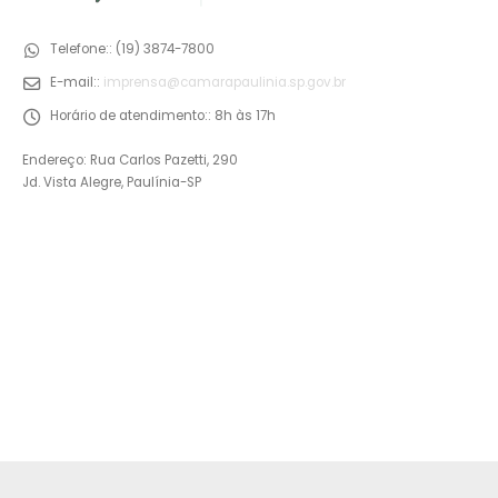
Telefone::
(19) 3874-7800
E-mail::
imprensa@camarapaulinia.sp.gov.br
Horário de atendimento::
8h às 17h
Endereço: Rua Carlos Pazetti, 290
Jd. Vista Alegre, Paulínia-SP