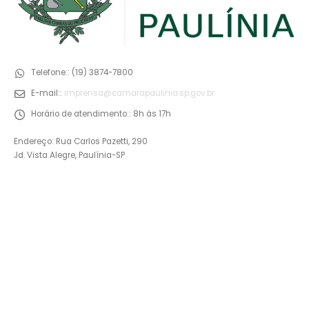
Telefone::
(19) 3874-7800
E-mail::
imprensa@camarapaulinia.sp.gov.br
Horário de atendimento::
8h às 17h
Endereço: Rua Carlos Pazetti, 290
Jd. Vista Alegre, Paulínia-SP