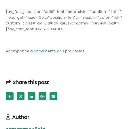
[av_font_icon icon=’ue801′ font=’cmp’ style=” caption=” link=”
linktarget=” size=’20px’ position=’left’ animation=” color=” id=”
custom_class=” av_uid=’av-qe3zkd’ admin_preview_bg=”]
[/av_font_icon]MAIS DETALHES
Acompanhe
o andamento
das propostas
Share this post
Author