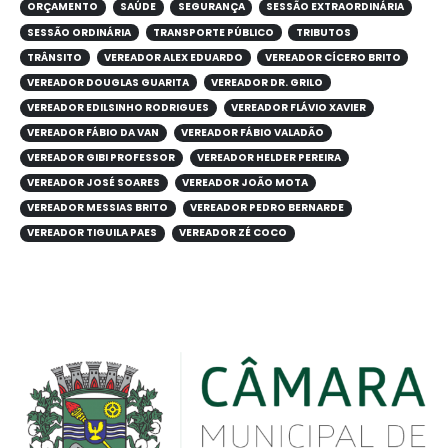
ORÇAMENTO
SAÚDE
SEGURANÇA
SESSÃO EXTRAORDINÁRIA
SESSÃO ORDINÁRIA
TRANSPORTE PÚBLICO
TRIBUTOS
TRÂNSITO
VEREADOR ALEX EDUARDO
VEREADOR CÍCERO BRITO
VEREADOR DOUGLAS GUARITA
VEREADOR DR. GRILO
VEREADOR EDILSINHO RODRIGUES
VEREADOR FLÁVIO XAVIER
VEREADOR FÁBIO DA VAN
VEREADOR FÁBIO VALADÃO
VEREADOR GIBI PROFESSOR
VEREADOR HELDER PEREIRA
VEREADOR JOSÉ SOARES
VEREADOR JOÃO MOTA
VEREADOR MESSIAS BRITO
VEREADOR PEDRO BERNARDE
VEREADOR TIGUILA PAES
VEREADOR ZÉ COCO