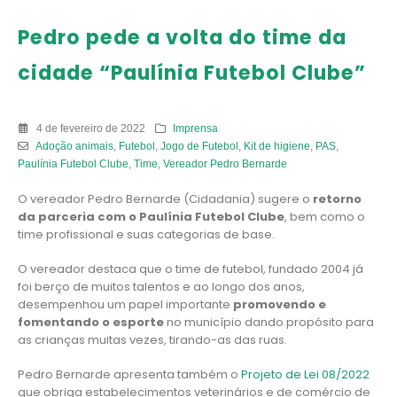
Pedro pede a volta do time da
cidade “Paulínia Futebol Clube”
4 de fevereiro de 2022
Imprensa
Adoção animais
,
Futebol
,
Jogo de Futebol
,
Kit de higiene
,
PAS
,
Paulínia Futebol Clube
,
Time
,
Vereador Pedro Bernarde
O vereador Pedro Bernarde (Cidadania) sugere o
retorno
da parceria com o Paulínia Futebol Clube
, bem como o
time profissional e suas categorias de base.
O vereador destaca que o time de futebol, fundado 2004 já
foi berço de muitos talentos e ao longo dos anos,
desempenhou um papel importante
promovendo e
fomentando o esporte
no município dando propósito para
as crianças muitas vezes, tirando-as das ruas.
Pedro Bernarde apresenta também o
Projeto de Lei 08/2022
que obriga estabelecimentos veterinários e de comércio de