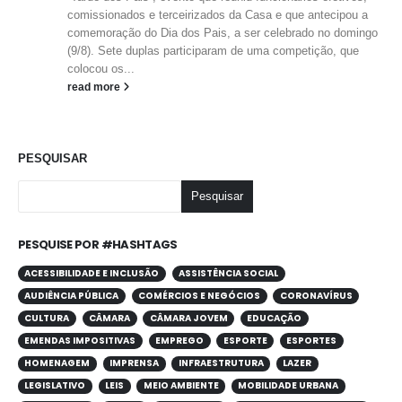
comissionados e terceirizados da Casa e que antecipou a
comemoração do Dia dos Pais, a ser celebrado no domingo
(9/8). Sete duplas participaram de uma competição, que
colocou os...
read more
PESQUISAR
Pesquisar
PESQUISE POR #HASHTAGS
ACESSIBILIDADE E INCLUSÃO
ASSISTÊNCIA SOCIAL
AUDIÊNCIA PÚBLICA
COMÉRCIOS E NEGÓCIOS
CORONAVÍRUS
CULTURA
CÂMARA
CÂMARA JOVEM
EDUCAÇÃO
EMENDAS IMPOSITIVAS
EMPREGO
ESPORTE
ESPORTES
HOMENAGEM
IMPRENSA
INFRAESTRUTURA
LAZER
LEGISLATIVO
LEIS
MEIO AMBIENTE
MOBILIDADE URBANA