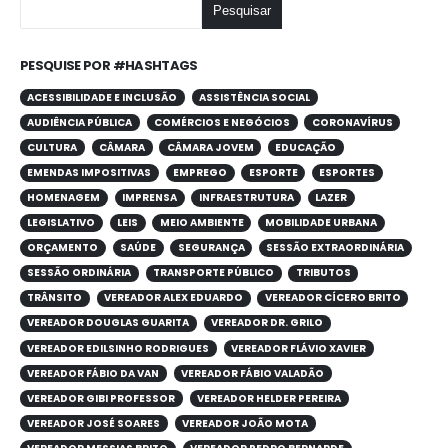
Pesquisar
PESQUISE POR #HASHTAGS
ACESSIBILIDADE E INCLUSÃO
ASSISTÊNCIA SOCIAL
AUDIÊNCIA PÚBLICA
COMÉRCIOS E NEGÓCIOS
CORONAVÍRUS
CULTURA
CÂMARA
CÂMARA JOVEM
EDUCAÇÃO
EMENDAS IMPOSITIVAS
EMPREGO
ESPORTE
ESPORTES
HOMENAGEM
IMPRENSA
INFRAESTRUTURA
LAZER
LEGISLATIVO
LEIS
MEIO AMBIENTE
MOBILIDADE URBANA
ORÇAMENTO
SAÚDE
SEGURANÇA
SESSÃO EXTRAORDINÁRIA
SESSÃO ORDINÁRIA
TRANSPORTE PÚBLICO
TRIBUTOS
TRÂNSITO
VEREADOR ALEX EDUARDO
VEREADOR CÍCERO BRITO
VEREADOR DOUGLAS GUARITA
VEREADOR DR. GRILO
VEREADOR EDILSINHO RODRIGUES
VEREADOR FLÁVIO XAVIER
VEREADOR FÁBIO DA VAN
VEREADOR FÁBIO VALADÃO
VEREADOR GIBI PROFESSOR
VEREADOR HELDER PEREIRA
VEREADOR JOSÉ SOARES
VEREADOR JOÃO MOTA