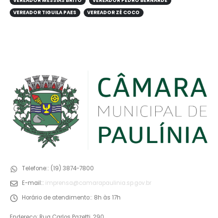
VEREADOR MESSIAS BRITO
VEREADOR PEDRO BERNARDE
VEREADOR TIGUILA PAES
VEREADOR ZÉ COCO
Telefone::
(19) 3874-7800
E-mail::
imprensa@camarapaulinia.sp.gov.br
Horário de atendimento::
8h às 17h
Endereço: Rua Carlos Pazetti, 290