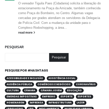
O vereador Tiguila Paes (Cidadania) solicita a liberação do
estacionamento na Praça da Amizade, também conhecida
como Praça do Bombeiro, no Centro. Algumas vagas
cercadas por grades atendiam os servidores da Delegacia
de Polícia Civil. Com a mudança da unidade para o
Complexo Rodoshopping, a área...
read more
PESQUISAR
Pesquisar
PESQUISE POR #HASHTAGS
ACESSIBILIDADE E INCLUSÃO
ASSISTÊNCIA SOCIAL
AUDIÊNCIA PÚBLICA
COMÉRCIOS E NEGÓCIOS
CORONAVÍRUS
CULTURA
CÂMARA
CÂMARA JOVEM
EDUCAÇÃO
EMENDAS IMPOSITIVAS
EMPREGO
ESPORTE
ESPORTES
HOMENAGEM
IMPRENSA
INFRAESTRUTURA
LAZER
LEGISLATIVO
LEIS
MEIO AMBIENTE
MOBILIDADE URBANA