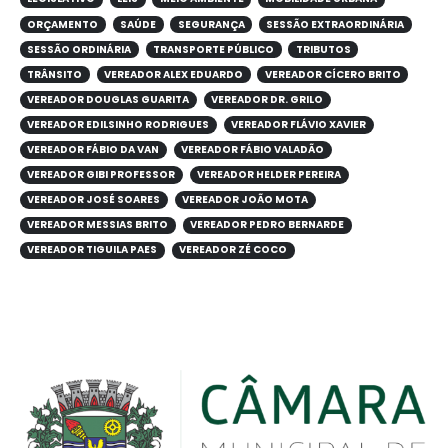
ORÇAMENTO
SAÚDE
SEGURANÇA
SESSÃO EXTRAORDINÁRIA
SESSÃO ORDINÁRIA
TRANSPORTE PÚBLICO
TRIBUTOS
TRÂNSITO
VEREADOR ALEX EDUARDO
VEREADOR CÍCERO BRITO
VEREADOR DOUGLAS GUARITA
VEREADOR DR. GRILO
VEREADOR EDILSINHO RODRIGUES
VEREADOR FLÁVIO XAVIER
VEREADOR FÁBIO DA VAN
VEREADOR FÁBIO VALADÃO
VEREADOR GIBI PROFESSOR
VEREADOR HELDER PEREIRA
VEREADOR JOSÉ SOARES
VEREADOR JOÃO MOTA
VEREADOR MESSIAS BRITO
VEREADOR PEDRO BERNARDE
VEREADOR TIGUILA PAES
VEREADOR ZÉ COCO