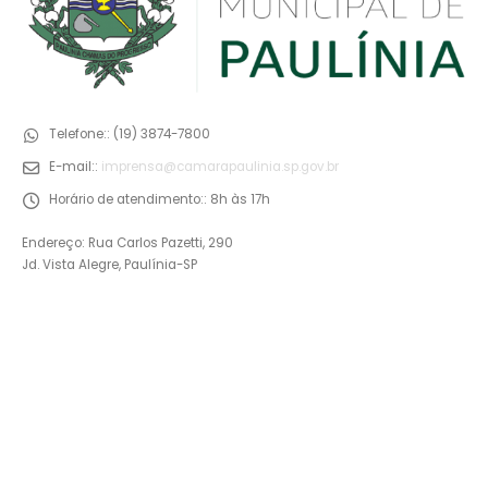
Telefone::
(19) 3874-7800
E-mail::
imprensa@camarapaulinia.sp.gov.br
Horário de atendimento::
8h às 17h
Endereço: Rua Carlos Pazetti, 290
Jd. Vista Alegre, Paulínia-SP