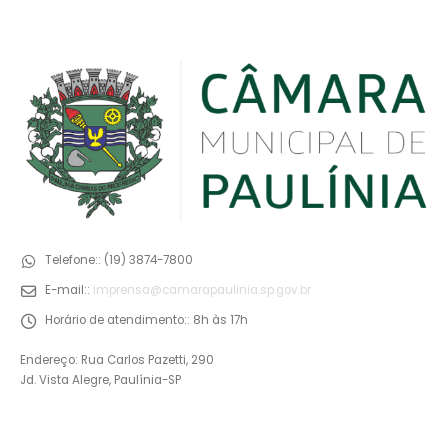
Telefone::
(19) 3874-7800
E-mail::
imprensa@camarapaulinia.sp.gov.br
Horário de atendimento::
8h às 17h
Endereço: Rua Carlos Pazetti, 290
Jd. Vista Alegre, Paulínia-SP