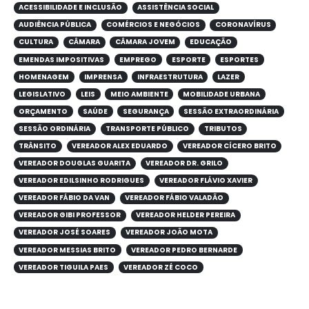
ACESSIBILIDADE E INCLUSÃO
ASSISTÊNCIA SOCIAL
AUDIÊNCIA PÚBLICA
COMÉRCIOS E NEGÓCIOS
CORONAVÍRUS
CULTURA
CÂMARA
CÂMARA JOVEM
EDUCAÇÃO
EMENDAS IMPOSITIVAS
EMPREGO
ESPORTE
ESPORTES
HOMENAGEM
IMPRENSA
INFRAESTRUTURA
LAZER
LEGISLATIVO
LEIS
MEIO AMBIENTE
MOBILIDADE URBANA
ORÇAMENTO
SAÚDE
SEGURANÇA
SESSÃO EXTRAORDINÁRIA
SESSÃO ORDINÁRIA
TRANSPORTE PÚBLICO
TRIBUTOS
TRÂNSITO
VEREADOR ALEX EDUARDO
VEREADOR CÍCERO BRITO
VEREADOR DOUGLAS GUARITA
VEREADOR DR. GRILO
VEREADOR EDILSINHO RODRIGUES
VEREADOR FLÁVIO XAVIER
VEREADOR FÁBIO DA VAN
VEREADOR FÁBIO VALADÃO
VEREADOR GIBI PROFESSOR
VEREADOR HELDER PEREIRA
VEREADOR JOSÉ SOARES
VEREADOR JOÃO MOTA
VEREADOR MESSIAS BRITO
VEREADOR PEDRO BERNARDE
VEREADOR TIGUILA PAES
VEREADOR ZÉ COCO