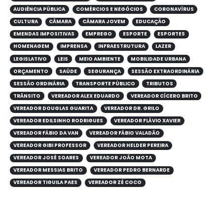
AUDIÊNCIA PÚBLICA
COMÉRCIOS E NEGÓCIOS
CORONAVÍRUS
CULTURA
CÂMARA
CÂMARA JOVEM
EDUCAÇÃO
EMENDAS IMPOSITIVAS
EMPREGO
ESPORTE
ESPORTES
HOMENAGEM
IMPRENSA
INFRAESTRUTURA
LAZER
LEGISLATIVO
LEIS
MEIO AMBIENTE
MOBILIDADE URBANA
ORÇAMENTO
SAÚDE
SEGURANÇA
SESSÃO EXTRAORDINÁRIA
SESSÃO ORDINÁRIA
TRANSPORTE PÚBLICO
TRIBUTOS
TRÂNSITO
VEREADOR ALEX EDUARDO
VEREADOR CÍCERO BRITO
VEREADOR DOUGLAS GUARITA
VEREADOR DR. GRILO
VEREADOR EDILSINHO RODRIGUES
VEREADOR FLÁVIO XAVIER
VEREADOR FÁBIO DA VAN
VEREADOR FÁBIO VALADÃO
VEREADOR GIBI PROFESSOR
VEREADOR HELDER PEREIRA
VEREADOR JOSÉ SOARES
VEREADOR JOÃO MOTA
VEREADOR MESSIAS BRITO
VEREADOR PEDRO BERNARDE
VEREADOR TIGUILA PAES
VEREADOR ZÉ COCO