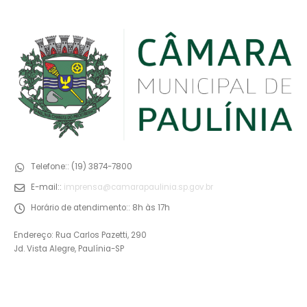
Telefone::
(19) 3874-7800
E-mail::
imprensa@camarapaulinia.sp.gov.br
Horário de atendimento::
8h às 17h
Endereço: Rua Carlos Pazetti, 290
Jd. Vista Alegre, Paulínia-SP