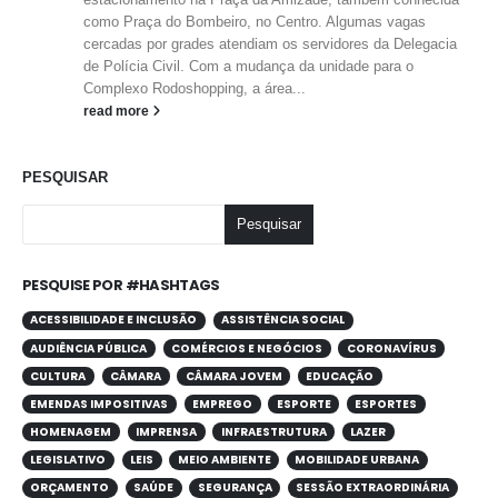
como Praça do Bombeiro, no Centro. Algumas vagas
cercadas por grades atendiam os servidores da Delegacia
de Polícia Civil. Com a mudança da unidade para o
Complexo Rodoshopping, a área...
read more
PESQUISAR
Pesquisar
PESQUISE POR #HASHTAGS
ACESSIBILIDADE E INCLUSÃO
ASSISTÊNCIA SOCIAL
AUDIÊNCIA PÚBLICA
COMÉRCIOS E NEGÓCIOS
CORONAVÍRUS
CULTURA
CÂMARA
CÂMARA JOVEM
EDUCAÇÃO
EMENDAS IMPOSITIVAS
EMPREGO
ESPORTE
ESPORTES
HOMENAGEM
IMPRENSA
INFRAESTRUTURA
LAZER
LEGISLATIVO
LEIS
MEIO AMBIENTE
MOBILIDADE URBANA
ORÇAMENTO
SAÚDE
SEGURANÇA
SESSÃO EXTRAORDINÁRIA