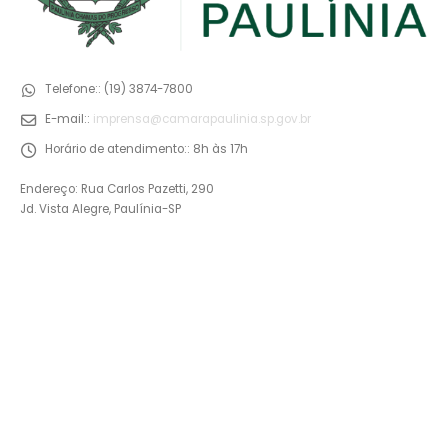
Telefone::
(19) 3874-7800
E-mail::
imprensa@camarapaulinia.sp.gov.br
Horário de atendimento::
8h às 17h
Endereço: Rua Carlos Pazetti, 290
Jd. Vista Alegre, Paulínia-SP