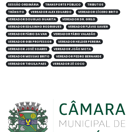
SESSÃO ORDINÁRIA
TRANSPORTE PÚBLICO
TRIBUTOS
TRÂNSITO
VEREADOR ALEX EDUARDO
VEREADOR CÍCERO BRITO
VEREADOR DOUGLAS GUARITA
VEREADOR DR. GRILO
VEREADOR EDILSINHO RODRIGUES
VEREADOR FLÁVIO XAVIER
VEREADOR FÁBIO DA VAN
VEREADOR FÁBIO VALADÃO
VEREADOR GIBI PROFESSOR
VEREADOR HELDER PEREIRA
VEREADOR JOSÉ SOARES
VEREADOR JOÃO MOTA
VEREADOR MESSIAS BRITO
VEREADOR PEDRO BERNARDE
VEREADOR TIGUILA PAES
VEREADOR ZÉ COCO