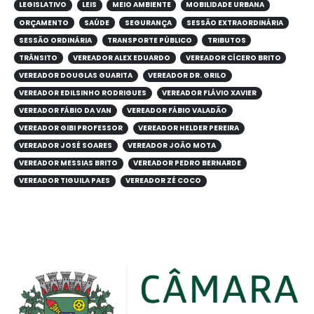
LEGISLATIVO
LEIS
MEIO AMBIENTE
MOBILIDADE URBANA
ORÇAMENTO
SAÚDE
SEGURANÇA
SESSÃO EXTRAORDINÁRIA
SESSÃO ORDINÁRIA
TRANSPORTE PÚBLICO
TRIBUTOS
TRÂNSITO
VEREADOR ALEX EDUARDO
VEREADOR CÍCERO BRITO
VEREADOR DOUGLAS GUARITA
VEREADOR DR. GRILO
VEREADOR EDILSINHO RODRIGUES
VEREADOR FLÁVIO XAVIER
VEREADOR FÁBIO DA VAN
VEREADOR FÁBIO VALADÃO
VEREADOR GIBI PROFESSOR
VEREADOR HELDER PEREIRA
VEREADOR JOSÉ SOARES
VEREADOR JOÃO MOTA
VEREADOR MESSIAS BRITO
VEREADOR PEDRO BERNARDE
VEREADOR TIGUILA PAES
VEREADOR ZÉ COCO