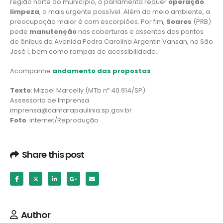
região norte do município, o parlamenta requer
operação
limpeza
, o mais urgente possível. Além do meio ambiente, a
preocupação maior é com escorpiões. Por fim,
Soares
(PRB)
pede
manutenção
nas coberturas e assentos dos pontos
de ônibus da Avenida Pedra Carolina Argentin Vansan, no São
José I, bem como rampas de acessibilidade.
Acompanhe
andamento das propostas
Texto
: Mizael Marcelly (MTb nº 40.914/SP)
Assessoria de Imprensa
imprensa@camarapaulinia.sp.gov.br
Foto
: Internet/Reprodução
Share this post
Author