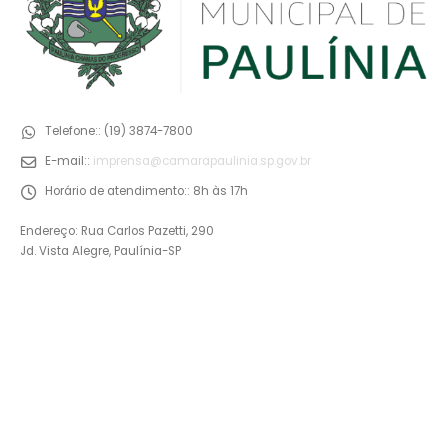
Telefone::
(19) 3874-7800
E-mail::
imprensa@camarapaulinia.sp.gov.br
Horário de atendimento::
8h às 17h
Endereço: Rua Carlos Pazetti, 290
Jd. Vista Alegre, Paulínia-SP