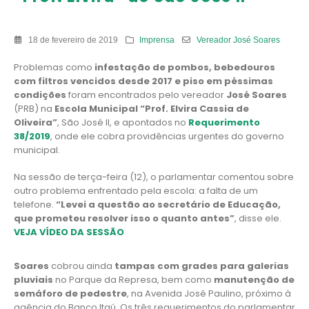
18 de fevereiro de 2019
Imprensa
Vereador José Soares
Problemas como
infestação de pombos, bebedouros
com filtros vencidos desde 2017 e piso em péssimas
condições
foram encontrados pelo vereador
José Soares
(PRB) na
Escola Municipal “Prof. Elvira Cassia de
Oliveira”
, São José II, e apontados no
Requerimento
38/2019
, onde ele cobra providências urgentes do governo
municipal.
Na sessão de terça-feira (12), o parlamentar comentou sobre
outro problema enfrentado pela escola: a falta de um
telefone.
“Levei a questão ao secretário de Educação,
que prometeu resolver isso o quanto antes”
, disse ele.
VEJA VÍDEO DA SESSÃO
Soares
cobrou ainda
tampas com grades para galerias
pluviais
no Parque da Represa, bem como
manutenção de
semáforo de pedestre
, na Avenida José Paulino, próximo à
agência do Banco Itaú. Os três requerimentos do parlamentar