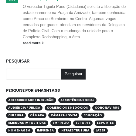
O vereador Tiguila Paes (Cidadania) solicita a liberação do
estacionamento na Praça da Amizade, também conhecida
como Praça do Bombeiro, no Centro. Algumas vagas
cercadas por grades atendiam os servidores da Delegacia
de Polícia Civil. Com a mudança da unidade para o
Complexo Rodoshopping, a área...
read more
PESQUISAR
Pesquisar
PESQUISE POR #HASHTAGS
ACESSIBILIDADE E INCLUSÃO
ASSISTÊNCIA SOCIAL
AUDIÊNCIA PÚBLICA
COMÉRCIOS E NEGÓCIOS
CORONAVÍRUS
CULTURA
CÂMARA
CÂMARA JOVEM
EDUCAÇÃO
EMENDAS IMPOSITIVAS
EMPREGO
ESPORTE
ESPORTES
HOMENAGEM
IMPRENSA
INFRAESTRUTURA
LAZER