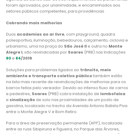
foram aprovados, por unanimidade, e encaminhados aos
setores públicos competentes, para providências.
Cobrando mais melhorias
Duas
academias
ao ar livre
, com playground, quadra
poliesportiva, iluminação, bebedouros, calçamento, ciclovia e
urbanismo, uma na praça do
São José II
e outra no
Monte
Alegre I
, são reivindicadas por
Soares
(PRB) nas Indicações
80
e
84
/2019
.
Soluções para problemas ligados ao
trânsito, meio
ambiente e transporte coletivo público
também estão
na lista mais recente de reivindicações de melhorias para os
bairros feitas pelo vereador. Devido ao intenso fluxo de carros
e pedestres,
Soares
(PRB) cobra instalação de
lombofaixa
e
sinalização
de solo nas proximidades de um posto de
gasolina, localizado no trecho da Avenida Antonio Batista Piva
entre o Monte Alegre V e Bom Retiro.
Para a área de preservação permanente (APP), localizada
entre as ruas Sibipiruna e Figueira, no Parque das Árvores,