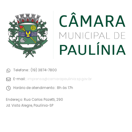
Telefone::
(19) 3874-7800
E-mail::
imprensa@camarapaulinia.sp.gov.br
Horário de atendimento::
8h às 17h
Endereço: Rua Carlos Pazetti, 290
Jd. Vista Alegre, Paulínia-SP