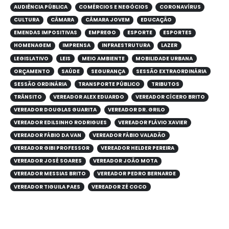
AUDIÊNCIA PÚBLICA
COMÉRCIOS E NEGÓCIOS
CORONAVÍRUS
CULTURA
CÂMARA
CÂMARA JOVEM
EDUCAÇÃO
EMENDAS IMPOSITIVAS
EMPREGO
ESPORTE
ESPORTES
HOMENAGEM
IMPRENSA
INFRAESTRUTURA
LAZER
LEGISLATIVO
LEIS
MEIO AMBIENTE
MOBILIDADE URBANA
ORÇAMENTO
SAÚDE
SEGURANÇA
SESSÃO EXTRAORDINÁRIA
SESSÃO ORDINÁRIA
TRANSPORTE PÚBLICO
TRIBUTOS
TRÂNSITO
VEREADOR ALEX EDUARDO
VEREADOR CÍCERO BRITO
VEREADOR DOUGLAS GUARITA
VEREADOR DR. GRILO
VEREADOR EDILSINHO RODRIGUES
VEREADOR FLÁVIO XAVIER
VEREADOR FÁBIO DA VAN
VEREADOR FÁBIO VALADÃO
VEREADOR GIBI PROFESSOR
VEREADOR HELDER PEREIRA
VEREADOR JOSÉ SOARES
VEREADOR JOÃO MOTA
VEREADOR MESSIAS BRITO
VEREADOR PEDRO BERNARDE
VEREADOR TIGUILA PAES
VEREADOR ZÉ COCO