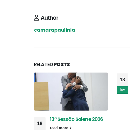
Author
camarapaulinia
RELATED
POSTS
13
fev
13ª Sessão Solene 2026
18
read more