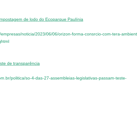
ompostagem de lodo do Ecoparque Paulínia
m/empresas/noticia/2023/06/06/orizon-forma-consrcio-com-tera-ambient
ghtml
ste de transparência
m.br/politica/so-4-das-27-assembleias-legislativas-passam-teste-