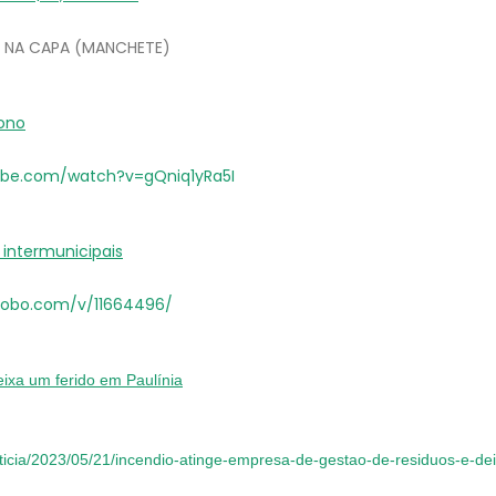
A NA CAPA (MANCHETE)
dono
ube.com/watch?v=gQniq1yRa5I
 intermunicipais
globo.com/v/11664496/
ixa um ferido em Paulínia
oticia/2023/05/21/incendio-atinge-empresa-de-gestao-de-residuos-e-de