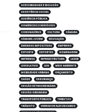
ACESSIBILIDADE E INCLUSÃO
ASSISTÊNCIA SOCIAL
AUDIÊNCIA PÚBLICA
COMÉRCIOS E NEGÓCIOS
CORONAVÍRUS
CULTURA
CÂMARA
CÂMARA JOVEM
EDUCAÇÃO
EMENDAS IMPOSITIVAS
EMPREGO
ESPORTE
ESPORTES
HOMENAGEM
IMPRENSA
INFRAESTRUTURA
LAZER
LEGISLATIVO
LEIS
MEIO AMBIENTE
MOBILIDADE URBANA
ORÇAMENTO
SAÚDE
SEGURANÇA
SESSÃO EXTRAORDINÁRIA
SESSÃO ORDINÁRIA
TRANSPORTE PÚBLICO
TRIBUTOS
TRÂNSITO
VEREADOR ALEX EDUARDO