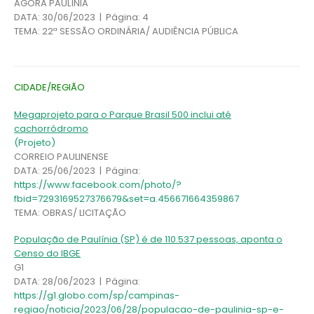
AGORA PAULÍNIA
DATA: 30/06/2023 | Página: 4
TEMA: 22ª SESSÃO ORDINÁRIA/ AUDIÊNCIA PÚBLICA
CIDADE/REGIÃO
Megaprojeto para o Parque Brasil 500 inclui até
cachorródromo
(Projeto)
CORREIO PAULINENSE
DATA: 25/06/2023 | Página:
https://www.facebook.com/photo/?
fbid=7293169527376679&set=a.456671664359867
TEMA: OBRAS/ LICITAÇÃO
População de Paulínia (SP) é de 110.537 pessoas, aponta o
Censo do IBGE
G1
DATA: 28/06/2023 | Página:
https://g1.globo.com/sp/campinas-
regiao/noticia/2023/06/28/populacao-de-paulinia-sp-e-