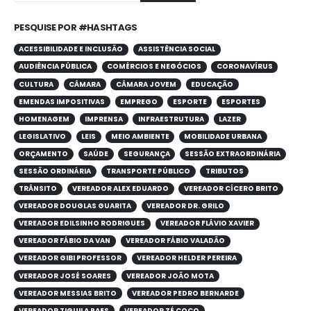
PESQUISE POR #HASHTAGS
ACESSIBILIDADE E INCLUSÃO
ASSISTÊNCIA SOCIAL
AUDIÊNCIA PÚBLICA
COMÉRCIOS E NEGÓCIOS
CORONAVÍRUS
CULTURA
CÂMARA
CÂMARA JOVEM
EDUCAÇÃO
EMENDAS IMPOSITIVAS
EMPREGO
ESPORTE
ESPORTES
HOMENAGEM
IMPRENSA
INFRAESTRUTURA
LAZER
LEGISLATIVO
LEIS
MEIO AMBIENTE
MOBILIDADE URBANA
ORÇAMENTO
SAÚDE
SEGURANÇA
SESSÃO EXTRAORDINÁRIA
SESSÃO ORDINÁRIA
TRANSPORTE PÚBLICO
TRIBUTOS
TRÂNSITO
VEREADOR ALEX EDUARDO
VEREADOR CÍCERO BRITO
VEREADOR DOUGLAS GUARITA
VEREADOR DR. GRILO
VEREADOR EDILSINHO RODRIGUES
VEREADOR FLÁVIO XAVIER
VEREADOR FÁBIO DA VAN
VEREADOR FÁBIO VALADÃO
VEREADOR GIBI PROFESSOR
VEREADOR HELDER PEREIRA
VEREADOR JOSÉ SOARES
VEREADOR JOÃO MOTA
VEREADOR MESSIAS BRITO
VEREADOR PEDRO BERNARDE
VEREADOR TIGUILA PAES
VEREADOR ZÉ COCO