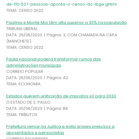
de-110-537-pessoas-aponta-o-censo-do-ibge.ghtml
TEMA: CENSO 2022
Paulínia e Monte Mor têm alta superior a 30% na população
TRIBUNA LIBERAL
DATA: 29/06/2023 | Página: 3, COM CHAMADA NA CAPA
(MANCHETE)
TEMA: CENSO 2022
Pauta nacional poderá transformar rumos das
administrações municipais
CORREIO POPULAR
DATA: 25/06/2023 | Página: A2
TEMA: ECONOMIA
Estados querem unificação de impostos só para 2033
O ESTADO DE S. PAULO
DATA: 30/06/2023 | Página: B6
TEMA: TRIBUTOS
Prefeitura vence na Justiça e evita graves prejuízos a
aposentados e pensionistas
CORREIO PAULINENSE