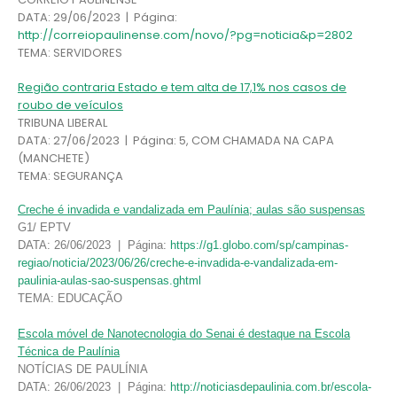
DATA: 29/06/2023 | Página:
http://correiopaulinense.com/novo/?pg=noticia&p=2802
TEMA: SERVIDORES
Região contraria Estado e tem alta de 17,1% nos casos de
roubo de veículos
TRIBUNA LIBERAL
DATA: 27/06/2023 | Página: 5, COM CHAMADA NA CAPA
(MANCHETE)
TEMA: SEGURANÇA
Creche é invadida e vandalizada em Paulínia; aulas são suspensas
G1/ EPTV
DATA: 26/06/2023 | Página:
https://g1.globo.com/sp/campinas-
regiao/noticia/2023/06/26/creche-e-invadida-e-vandalizada-em-
paulinia-aulas-sao-suspensas.ghtml
TEMA: EDUCAÇÃO
Escola móvel de Nanotecnologia do Senai é destaque na Escola
Técnica de Paulínia
NOTÍCIAS DE PAULÍNIA
DATA: 26/06/2023 | Página:
http://noticiasdepaulinia.com.br/escola-