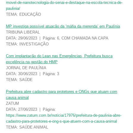
movel-de-nanotecnologia-do-senai-e-destaque-na-escola-tecnica-de-
paulinia/
TEMA: EDUCAÇÃO
MP investiga possível atuação da ‘máfia da merenda’ em Paulínia
TRIBUNA LIBERAL
DATA: 29/06/2023 | Página: 6, COM CHAMADA NA CAPA
TEMA: INVESTIGAÇÃO
Com implantação do Lean nas Emergências, Prefeitura busca
excelência na gestão do HMP
JORNAL DE PAULÍNIA
DATA: 30/06/2023 | Página: 3
TEMA: SAÚDE
Prefeitura abre cadastro para protetores e ONGs que atuam com
causa animal
ZATUM
DATA: 27/06/2023 | Página:
https://www.zatum.com.br/noticia/17976/prefeitura-de-paulinia-abre-
cadastro-para-protetores-e-ong-s-que-atuem-com-a-causa-animal
TEMA: SAÚDE ANIMAL