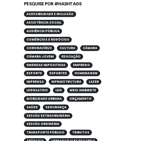
PESQUISE POR #HASHTAGS
ACESSIBILIDADE E INCLUSÃO
ASSISTÊNCIA SOCIAL
AUDIÊNCIA PÚBLICA
COMÉRCIOS E NEGÓCIOS
CORONAVÍRUS
CULTURA
CÂMARA
CÂMARA JOVEM
EDUCAÇÃO
EMENDAS IMPOSITIVAS
EMPREGO
ESPORTE
ESPORTES
HOMENAGEM
IMPRENSA
INFRAESTRUTURA
LAZER
LEGISLATIVO
LEIS
MEIO AMBIENTE
MOBILIDADE URBANA
ORÇAMENTO
SAÚDE
SEGURANÇA
SESSÃO EXTRAORDINÁRIA
SESSÃO ORDINÁRIA
TRANSPORTE PÚBLICO
TRIBUTOS
TRÂNSITO
VEREADOR ALEX EDUARDO