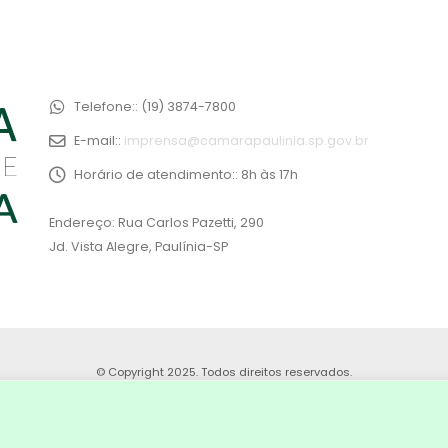
Telefone::
(19) 3874-7800
E-mail::
imprensa@camarapaulinia.sp.gov.br
Horário de atendimento::
8h às 17h
Endereço: Rua Carlos Pazetti, 290
Jd. Vista Alegre, Paulínia-SP
© Copyright 2025. Todos direitos reservados.