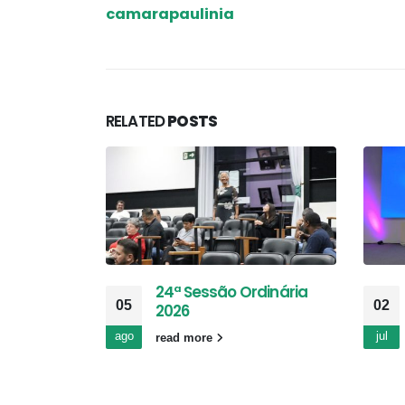
camarapaulinia
RELATED
POSTS
24ª Sessão Ordinária
05
02
2026
ago
jul
read more