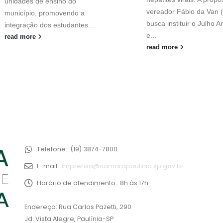
unidades de ensino do
vereador Fábio da Van 
município, promovendo a
busca instituir o Julho 
integração dos estudantes...
e...
read more
read more
Telefone::
(19) 3874-7800
E-mail::
imprensa@camarapaulinia.sp.gov.br
Horário de atendimento::
8h às 17h
Endereço: Rua Carlos Pazetti, 290
Jd. Vista Alegre, Paulínia-SP