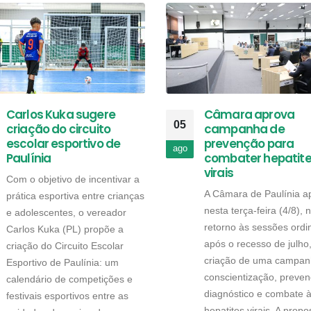
Carlos Kuka sugere
Câmara aprova
05
criação do circuito
campanha de
escolar esportivo de
prevenção para
ago
Paulínia
combater hepatit
virais
Com o objetivo de incentivar a
A Câmara de Paulínia a
prática esportiva entre crianças
nesta terça-feira (4/8), 
e adolescentes, o vereador
retorno às sessões ordi
Carlos Kuka (PL) propõe a
após o recesso de julho
criação do Circuito Escolar
criação de uma campan
Esportivo de Paulínia: um
conscientização, preven
calendário de competições e
diagnóstico e combate 
festivais esportivos entre as
hepatites virais. A propo