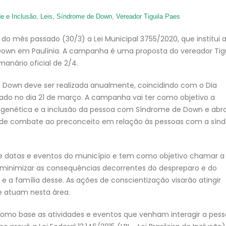
de e Inclusão
,
Leis
,
Síndrome de Down
,
Vereador Tiguila Paes
 do mês passado (30/3) a Lei Municipal 3755/2020, que institui 
own em Paulínia. A campanha é uma proposta do vereador Tigu
anário oficial de 2/4.
Down deve ser realizada anualmente, coincidindo com o Dia
do no dia 21 de março. A campanha vai ter como objetivo a
genética e a inclusão da pessoa com Síndrome de Down e abr
il de combate ao preconceito em relação às pessoas com a sín
 de datas e eventos do município e tem como objetivo chamar a
 minimizar as consequências decorrentes do despreparo e do
 a família desse. As ações de conscientização visarão atingir
e atuam nesta área.
omo base as atividades e eventos que venham interagir a pes