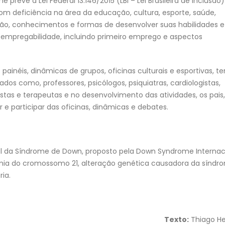
evê a Lei Federal 13.146/2015 (LBI – Lei Brasileira de Inclusão
 com deficiência na área da educação, cultura, esporte, saúde,
usão, conhecimentos e formas de desenvolver suas habilidades e
empregabilidade, incluindo primeiro emprego e aspectos
ainéis, dinâmicas de grupos, oficinas culturais e esportivas, t
cados como, professores, psicólogos, psiquiatras, cardiologistas,
onistas e terapeutas e no desenvolvimento das atividades, os pais,
e participar das oficinas, dinâmicas e debates.
al da Síndrome de Down, proposto pela Down Syndrome Internac
somia do cromossomo 21, alteração genética causadora da síndr
ia.
Texto:
Thiago He