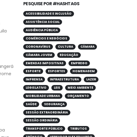
PESQUISE POR #HASHTAGS
ACESSIBILIDADE E INCLUSÃO
ASSISTÊNCIA SOCIAL
a
ila
AUDIÊNCIA PÚBLICA
COMÉRCIOS E NEGÓCIOS
CORONAVÍRUS
CULTURA
CÂMARA
CÂMARA JOVEM
EDUCAÇÃO
EMENDAS IMPOSITIVAS
EMPREGO
angerá
ESPORTE
ESPORTES
HOMENAGEM
drome
IMPRENSA
INFRAESTRUTURA
LAZER
LEGISLATIVO
LEIS
MEIO AMBIENTE
MOBILIDADE URBANA
ORÇAMENTO
SAÚDE
SEGURANÇA
SESSÃO EXTRAORDINÁRIA
SESSÃO ORDINÁRIA
TRANSPORTE PÚBLICO
TRIBUTOS
soa
TRÂNSITO
VEREADOR ALEX EDUARDO