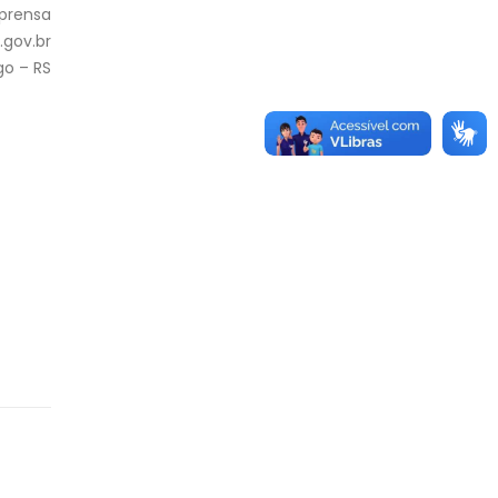
mprensa
gov.br
go – RS