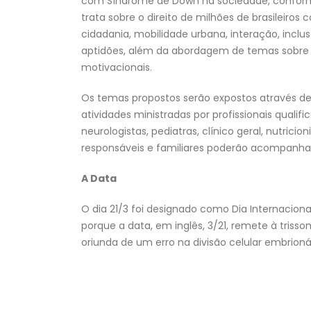
com Síndrome de Down na sociedade, conforme pr
trata sobre o direito de milhões de brasileiros
cidadania, mobilidade urbana, interação, incl
aptidões, além da abordagem de temas sobre 
motivacionais.
Os temas propostos serão expostos através de p
atividades ministradas por profissionais qualifi
neurologistas, pediatras, clínico geral, nutrici
responsáveis e familiares poderão acompanhar 
A Data
O dia 21/3 foi designado como Dia Internacion
porque a data, em inglês, 3/21, remete à tris
oriunda de um erro na divisão celular embrionár