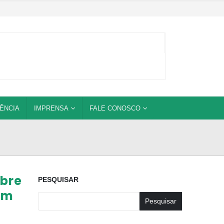
ÊNCIA
IMPRENSA
FALE CONOSCO
bre
PESQUISAR
em
Pesquisar