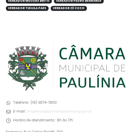
VEREADOR MESSIAS BRITO
VEREADOR PEDRO BERNARDE
VEREADOR TIGUILA PAES
VEREADOR ZÉ COCO
Telefone::
(19) 3874-7800
E-mail::
imprensa@camarapaulinia.sp.gov.br
Horário de atendimento::
8h às 17h