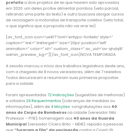
prefeito
a dois projetos de lei que haviam sido aprovados
em 2020: um deles proíbe alimentar pombos (veto parcial,
retirando uma parte do texto) e outro buscava obrigar cursos
de reciclagem a motoristas de transporte coletivo (veto total,
o que significa que a proposta não vai virar lei).
[av_font_icon icon=’ue817′ font=’entypo-fontello’ style=”
caption=” link=” linktarget=” size=’20px’ position=’left’
animation=” color=” id=” custom_class=” av_uid=’av-qhdq9l’
admin_preview_bg=”][/av_font_icon]NOVA TEMPORADA
A sessão marcou o início dos trabalhos legislativos deste ano,
com a chegada de 8 novos vereadores, além de 7 reeleitos.
Todos discursaram e resumiram suas primeiras propostas
para a cidade.
Foram apresentadas
72 Indicações
(sugestões de melhorias)
e votados
29 Requerimentos
(cobranças de medidas ou
informações), além de
4 Moções
: congratulações aos
40
anos do Corpo de Bombeiros
na cidade (vereador Gibi
Professor – PTB); homenagem aos
40 anos da Guarda
Municipal
(vereador Cícero Brito – MDB); repúdio a pessoas
que
“furaram a fila” da vacinação
contra a Covid-19