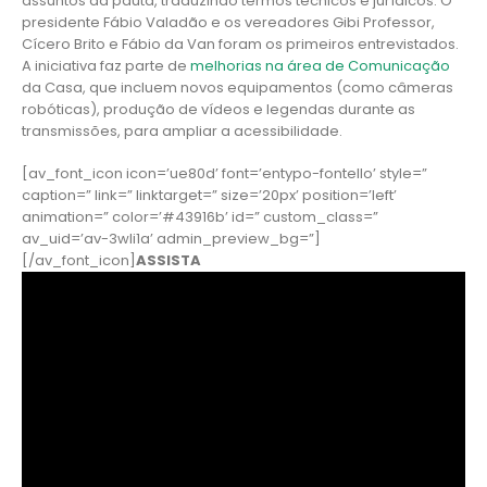
assuntos da pauta, traduzindo termos técnicos e jurídicos. O
presidente Fábio Valadão e os vereadores Gibi Professor,
Cícero Brito e Fábio da Van foram os primeiros entrevistados.
A iniciativa faz parte de
melhorias na área de Comunicação
da Casa, que incluem novos equipamentos (como câmeras
robóticas), produção de vídeos e legendas durante as
transmissões, para ampliar a acessibilidade.
[av_font_icon icon=’ue80d’ font=’entypo-fontello’ style=”
caption=” link=” linktarget=” size=’20px’ position=’left’
animation=” color=’#43916b’ id=” custom_class=”
av_uid=’av-3wli1a’ admin_preview_bg=”]
[/av_font_icon]
ASSISTA