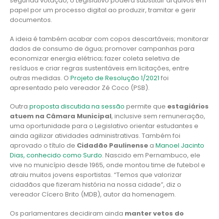
segunda votação, o Legislativo poderá substituir arquivos em
papel por um processo digital ao produzir, tramitar e gerir
documentos.
A ideia é também acabar com copos descartáveis; monitorar
dados de consumo de água; promover campanhas para
economizar energia elétrica; fazer coleta seletiva de
resíduos e criar regras sustentáveis em licitações, entre
outras medidas. O
Projeto de Resolução 1/2021
foi
apresentado pelo vereador Zé Coco (PSB).
Outra
proposta discutida na sessão
permite que
estagiários
atuem na Câmara Municipal
, inclusive sem remuneração,
uma oportunidade para o Legislativo orientar estudantes e
ainda agilizar atividades administrativas. Também foi
aprovado o título de
Cidadão Paulinense
a
Manoel Jacinto
Dias, conhecido como Surdo
. Nascido em Pernambuco, ele
vive no município desde 1965, onde montou time de futebol e
atraiu muitos jovens esportistas. “Temos que valorizar
cidadãos que fizeram história na nossa cidade”, diz o
vereador Cícero Brito (MDB), autor da homenagem.
Os parlamentares decidiram ainda
manter vetos do