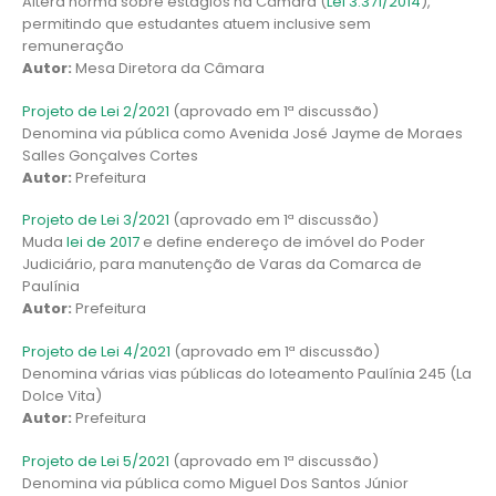
Altera norma sobre estágios na Câmara (
Lei 3.371/2014
),
permitindo que estudantes atuem inclusive sem
remuneração
Autor:
Mesa Diretora da Câmara
Projeto de Lei 2/2021
(aprovado em 1ª discussão)
Denomina via pública como Avenida José Jayme de Moraes
Salles Gonçalves Cortes
Autor:
Prefeitura
Projeto de Lei 3/2021
(aprovado em 1ª discussão)
Muda
lei de 2017
e define endereço de imóvel do Poder
Judiciário, para manutenção de Varas da Comarca de
Paulínia
Autor:
Prefeitura
Projeto de Lei 4/2021
(aprovado em 1ª discussão)
Denomina várias vias públicas do loteamento Paulínia 245 (La
Dolce Vita)
Autor:
Prefeitura
Projeto de Lei 5/2021
(aprovado em 1ª discussão)
Denomina via pública como Miguel Dos Santos Júnior