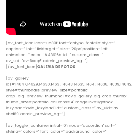
[av_font_icon icon=’ue80f’ font=’entypo-fontello’ style=”
caption=” link=” linktarget=” size=’20px’ position=’left’
animation=” color=’#43916b’ id=” custom_class=”
av_uid=’av-6xoq6′ admin_preview_bg=”]
[/av_font_icon]
GALERIA DE FOTOS
[av_gallery
ids=’14647,14629,14630,14631,14643,14635,14641,14638,14639,14642,
style=’thumbnails’ preview_size=’portfolio’
crop_big_preview_thumbnail=’avia-gallery-big-crop-thumb’
thumb_size=’portfolio’ columns=’4′ imagelink=’lightbox’
lazyload=’avia_lazyload’ id=” custom_class=” av_uid=’av-
vbcl89′ admin_preview_bg=”]
[av_toggle_container initial=’0′ mode=’accordion’ sort=”
styling=” colors=” font_color=” background_color=”