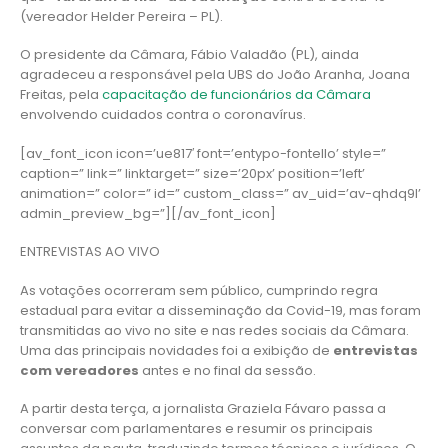
(vereador Helder Pereira – PL).
O presidente da Câmara, Fábio Valadão (PL), ainda
agradeceu a responsável pela UBS do João Aranha, Joana
Freitas, pela
capacitação de funcionários da Câmara
envolvendo cuidados contra o coronavírus.
[av_font_icon icon=’ue817′ font=’entypo-fontello’ style=”
caption=” link=” linktarget=” size=’20px’ position=’left’
animation=” color=” id=” custom_class=” av_uid=’av-qhdq9l’
admin_preview_bg=”][/av_font_icon]
ENTREVISTAS AO VIVO
As votações ocorreram sem público, cumprindo regra
estadual para evitar a disseminação da Covid-19, mas foram
transmitidas ao vivo no site e nas redes sociais da Câmara.
Uma das principais novidades foi a exibição de
entrevistas
com vereadores
antes e no final da sessão.
A partir desta terça, a jornalista Graziela Fávaro passa a
conversar com parlamentares e resumir os principais