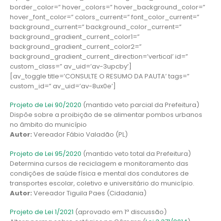
border_color=” hover_colors=” hover_background_color=”
hover_font_color=” colors_current=” font_color_current=”
background_current=” background_color_current=”
background_gradient_current_color1=”
background_gradient_current_color2=”
background_gradient_current_direction=’vertical’ id=”
custom_class=” av_uid=’av-3upcby’]
[av_toggle title=’CONSULTE O RESUMO DA PAUTA’ tags=”
custom_id=” av_uid=’av-8ux0e’]
Projeto de Lei 90/2020
(mantido veto parcial da Prefeitura)
Dispõe sobre a proibição de se alimentar pombos urbanos
no âmbito do município
Autor:
Vereador Fábio Valadão (PL)
Projeto de Lei 95/2020
(mantido veto total da Prefeitura)
Determina cursos de reciclagem e monitoramento das
condições de saúde física e mental dos condutores de
transportes escolar, coletivo e universitário do município.
Autor:
Vereador Tiguila Paes (Cidadania)
Projeto de Lei 1/2021
(aprovado em 1ª discussão)