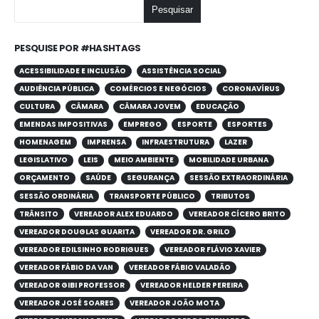
Pesquisar
PESQUISE POR #HASHTAGS
ACESSIBILIDADE E INCLUSÃO
ASSISTÊNCIA SOCIAL
AUDIÊNCIA PÚBLICA
COMÉRCIOS E NEGÓCIOS
CORONAVÍRUS
CULTURA
CÂMARA
CÂMARA JOVEM
EDUCAÇÃO
EMENDAS IMPOSITIVAS
EMPREGO
ESPORTE
ESPORTES
HOMENAGEM
IMPRENSA
INFRAESTRUTURA
LAZER
LEGISLATIVO
LEIS
MEIO AMBIENTE
MOBILIDADE URBANA
ORÇAMENTO
SAÚDE
SEGURANÇA
SESSÃO EXTRAORDINÁRIA
SESSÃO ORDINÁRIA
TRANSPORTE PÚBLICO
TRIBUTOS
TRÂNSITO
VEREADOR ALEX EDUARDO
VEREADOR CÍCERO BRITO
VEREADOR DOUGLAS GUARITA
VEREADOR DR. GRILO
VEREADOR EDILSINHO RODRIGUES
VEREADOR FLÁVIO XAVIER
VEREADOR FÁBIO DA VAN
VEREADOR FÁBIO VALADÃO
VEREADOR GIBI PROFESSOR
VEREADOR HELDER PEREIRA
VEREADOR JOSÉ SOARES
VEREADOR JOÃO MOTA