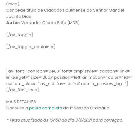
única)
Concede título de Cidadão Paulinense ao Senhor Manoel
Jacinto Dias
Autor:
Vereador Cícero Brito (MDB)
[/av_toggle]
[/av_toggle_container]
[av_font_icon icon=’ue801′ font=’cmp’ style=” caption=” link=”
linktarget=” size=’20px’ position=’left’ animation=” color=” id=”
custom_class=” av_uid=’av-sdsfmt’ admin_preview_bg=”]
[/av_font_icon]
MAIS DETALHES
Consulte a
pauta completa
da 1ª Sessão Ordinária.
* Texto atualizado às 16h50 do dia 3/2/2021 para correção.