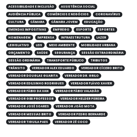
ACESSIBILIDADE E INCLUSÃO
ASSISTÊNCIA SOCIAL
AUDIÊNCIA PÚBLICA
COMÉRCIOS E NEGÓCIOS
CORONAVÍRUS
CULTURA
CÂMARA
CÂMARA JOVEM
EDUCAÇÃO
EMENDAS IMPOSITIVAS
EMPREGO
ESPORTE
ESPORTES
HOMENAGEM
IMPRENSA
INFRAESTRUTURA
LAZER
LEGISLATIVO
LEIS
MEIO AMBIENTE
MOBILIDADE URBANA
ORÇAMENTO
SAÚDE
SEGURANÇA
SESSÃO EXTRAORDINÁRIA
SESSÃO ORDINÁRIA
TRANSPORTE PÚBLICO
TRIBUTOS
TRÂNSITO
VEREADOR ALEX EDUARDO
VEREADOR CÍCERO BRITO
VEREADOR DOUGLAS GUARITA
VEREADOR DR. GRILO
VEREADOR EDILSINHO RODRIGUES
VEREADOR FLÁVIO XAVIER
VEREADOR FÁBIO DA VAN
VEREADOR FÁBIO VALADÃO
VEREADOR GIBI PROFESSOR
VEREADOR HELDER PEREIRA
VEREADOR JOSÉ SOARES
VEREADOR JOÃO MOTA
VEREADOR MESSIAS BRITO
VEREADOR PEDRO BERNARDE
VEREADOR TIGUILA PAES
VEREADOR ZÉ COCO