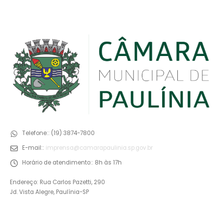
Telefone::
(19) 3874-7800
E-mail::
imprensa@camarapaulinia.sp.gov.br
Horário de atendimento::
8h às 17h
Endereço: Rua Carlos Pazetti, 290
Jd. Vista Alegre, Paulínia-SP