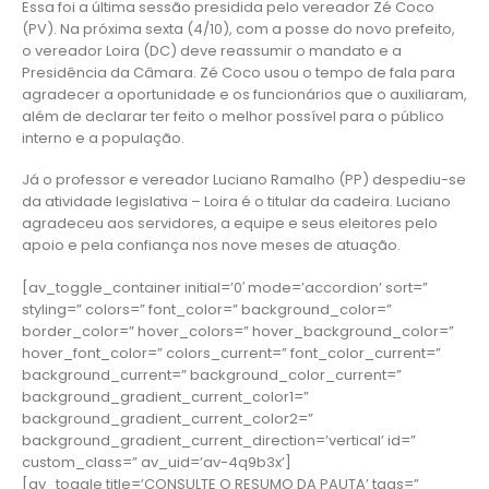
Essa foi a última sessão presidida pelo vereador Zé Coco
(PV). Na próxima sexta (4/10), com a posse do novo prefeito,
o vereador Loira (DC) deve reassumir o mandato e a
Presidência da Câmara. Zé Coco usou o tempo de fala para
agradecer a oportunidade e os funcionários que o auxiliaram,
além de declarar ter feito o melhor possível para o público
interno e a população.
Já o professor e vereador Luciano Ramalho (PP) despediu-se
da atividade legislativa – Loira é o titular da cadeira. Luciano
agradeceu aos servidores, a equipe e seus eleitores pelo
apoio e pela confiança nos nove meses de atuação.
[av_toggle_container initial=’0′ mode=’accordion’ sort=”
styling=” colors=” font_color=” background_color=”
border_color=” hover_colors=” hover_background_color=”
hover_font_color=” colors_current=” font_color_current=”
background_current=” background_color_current=”
background_gradient_current_color1=”
background_gradient_current_color2=”
background_gradient_current_direction=’vertical’ id=”
custom_class=” av_uid=’av-4q9b3x’]
[av_toggle title=’CONSULTE O RESUMO DA PAUTA’ tags=”