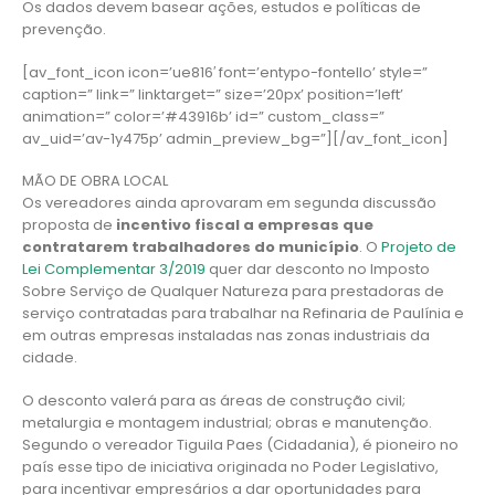
Os dados devem basear ações, estudos e políticas de
prevenção.
[av_font_icon icon=’ue816′ font=’entypo-fontello’ style=”
caption=” link=” linktarget=” size=’20px’ position=’left’
animation=” color=’#43916b’ id=” custom_class=”
av_uid=’av-1y475p’ admin_preview_bg=”][/av_font_icon]
MÃO DE OBRA LOCAL
Os vereadores ainda aprovaram em segunda discussão
proposta de
incentivo fiscal a empresas que
contratarem trabalhadores do município
. O
Projeto de
Lei Complementar 3/2019
quer dar desconto no Imposto
Sobre Serviço de Qualquer Natureza para prestadoras de
serviço contratadas para trabalhar na Refinaria de Paulínia e
em outras empresas instaladas nas zonas industriais da
cidade.
O desconto valerá para as áreas de construção civil;
metalurgia e montagem industrial; obras e manutenção.
Segundo o vereador Tiguila Paes (Cidadania), é pioneiro no
país esse tipo de iniciativa originada no Poder Legislativo,
para incentivar empresários a dar oportunidades para