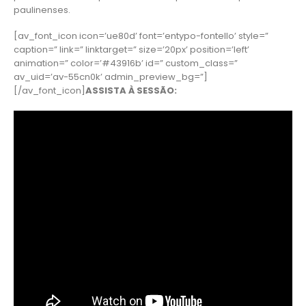
paulinenses.
[av_font_icon icon=’ue80d’ font=’entypo-fontello’ style=”
caption=” link=” linktarget=” size=’20px’ position=’left’
animation=” color=’#43916b’ id=” custom_class=”
av_uid=’av-55cn0k’ admin_preview_bg=”]
[/av_font_icon]
ASSISTA À SESSÃO: