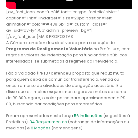
[av_font_icon icon=’ue816′ font=’entypo-fontello’ style=”
caption=” link=” linktarget=” size=’20px’ position=’left’
animation=” color=’#43916b’ id=” custom_class=”
av_uid=’av-1y475p’ admin_preview_bg=”]
[/av_font_icon]MAIS PROPOSTAS
A Câmara também deu sinal verde para a criação do
Programa de Desligamento Voluntário
na Prefeitura, com
regras e valores de indenização para funcionários públicos
interessados, se submetidos a regimes da Previdência.
Fábio Valadão (PRTB) defendeu proposta que reduz multa
para quem deixa de comunicar transferência, venda ou
encerramento de atividades de obrigação acessória. Ele
disse que o simples esquecimento gerava multas de cerca
de R$ 800; agora, o valor passa para aproximadamente R$
80, buscando dar condições para empresários.
Foram apresentados nesta terça
56 Indicações
(sugestões à
Prefeitura),
34 Requerimentos
(cobrança de informações ou
medidas) e
6 Moções
(homenagens).