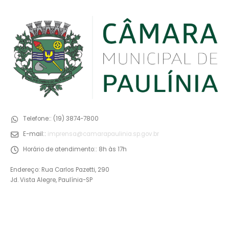
Telefone::
(19) 3874-7800
E-mail::
imprensa@camarapaulinia.sp.gov.br
Horário de atendimento::
8h às 17h
Endereço: Rua Carlos Pazetti, 290
Jd. Vista Alegre, Paulínia-SP