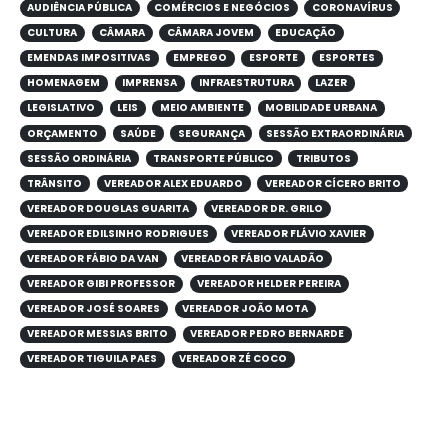
AUDIÊNCIA PÚBLICA
COMÉRCIOS E NEGÓCIOS
CORONAVÍRUS
CULTURA
CÂMARA
CÂMARA JOVEM
EDUCAÇÃO
EMENDAS IMPOSITIVAS
EMPREGO
ESPORTE
ESPORTES
HOMENAGEM
IMPRENSA
INFRAESTRUTURA
LAZER
LEGISLATIVO
LEIS
MEIO AMBIENTE
MOBILIDADE URBANA
ORÇAMENTO
SAÚDE
SEGURANÇA
SESSÃO EXTRAORDINÁRIA
SESSÃO ORDINÁRIA
TRANSPORTE PÚBLICO
TRIBUTOS
TRÂNSITO
VEREADOR ALEX EDUARDO
VEREADOR CÍCERO BRITO
VEREADOR DOUGLAS GUARITA
VEREADOR DR. GRILO
VEREADOR EDILSINHO RODRIGUES
VEREADOR FLÁVIO XAVIER
VEREADOR FÁBIO DA VAN
VEREADOR FÁBIO VALADÃO
VEREADOR GIBI PROFESSOR
VEREADOR HELDER PEREIRA
VEREADOR JOSÉ SOARES
VEREADOR JOÃO MOTA
VEREADOR MESSIAS BRITO
VEREADOR PEDRO BERNARDE
VEREADOR TIGUILA PAES
VEREADOR ZÉ COCO