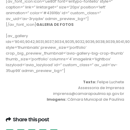
[av_font_icon icon=’ue80f’ font=’entypo-fontello’ style=”
caption=” link=” linktarget=” size=’20px’ position=’left’
animation=” color=’#43916b’ id=” custom_class=”
av_uid=’av-3ryqdw’ admin_preview_bg=”]
[/av_font_icon]
GALERIA DE FOTOS
[av_gallery
ids=’9040,9042,9031,9037,9034,9035,9032,9036,9038,9039,9041,90
style=’thumbnails’ preview_size=’portfolio’
crop_big_preview_thumbnail=’avia-gallery-big-crop-thumb’
thumb_size=’portfolio’ columns=’4′ imagelink=’lightbox’
lazyload=’avia_lazyload’ id=” custom_class=” av_uid=’av-
35up99′ admin_preview_bg=”]
Texto:
Felipe Luchete
Assessoria de Imprensa
imprensa@camarapaulinia.sp.gov.br
Imagens:
Câmara Municipal de Paulínia
Share this post