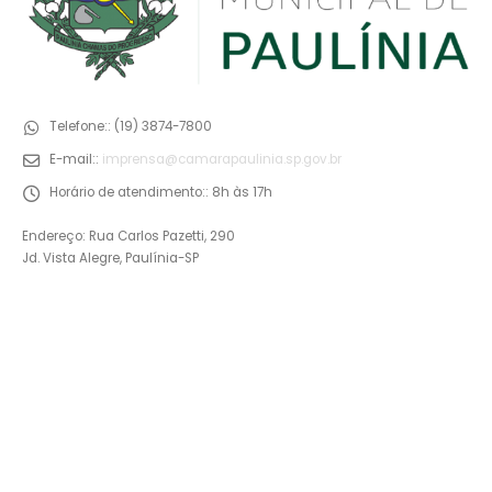
Telefone::
(19) 3874-7800
E-mail::
imprensa@camarapaulinia.sp.gov.br
Horário de atendimento::
8h às 17h
Endereço: Rua Carlos Pazetti, 290
Jd. Vista Alegre, Paulínia-SP