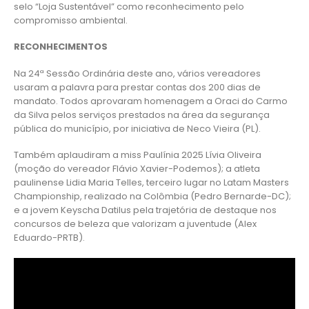
selo “Loja Sustentável” como reconhecimento pelo
compromisso ambiental.
RECONHECIMENTOS
Na 24ª Sessão Ordinária deste ano, vários vereadores
usaram a palavra para prestar contas dos 200 dias de
mandato. Todos aprovaram homenagem a Oraci do Carmo
da Silva pelos serviços prestados na área da segurança
pública do município, por iniciativa de Neco Vieira (PL).
Também aplaudiram a miss Paulínia 2025 Lívia Oliveira
(moção do vereador Flávio Xavier-Podemos); a atleta
paulinense Lidia Maria Telles, terceiro lugar no Latam Masters
Championship, realizado na Colômbia (Pedro Bernarde-DC);
e a jovem Keyscha Datilus pela trajetória de destaque nos
concursos de beleza que valorizam a juventude (Alex
Eduardo-PRTB).