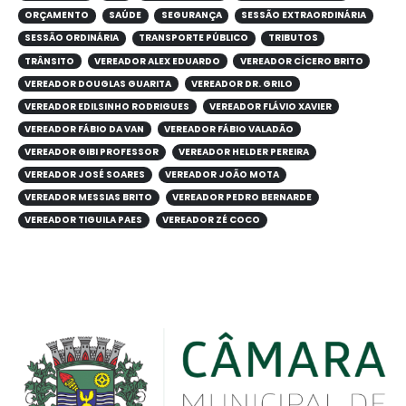
ORÇAMENTO
SAÚDE
SEGURANÇA
SESSÃO EXTRAORDINÁRIA
SESSÃO ORDINÁRIA
TRANSPORTE PÚBLICO
TRIBUTOS
TRÂNSITO
VEREADOR ALEX EDUARDO
VEREADOR CÍCERO BRITO
VEREADOR DOUGLAS GUARITA
VEREADOR DR. GRILO
VEREADOR EDILSINHO RODRIGUES
VEREADOR FLÁVIO XAVIER
VEREADOR FÁBIO DA VAN
VEREADOR FÁBIO VALADÃO
VEREADOR GIBI PROFESSOR
VEREADOR HELDER PEREIRA
VEREADOR JOSÉ SOARES
VEREADOR JOÃO MOTA
VEREADOR MESSIAS BRITO
VEREADOR PEDRO BERNARDE
VEREADOR TIGUILA PAES
VEREADOR ZÉ COCO