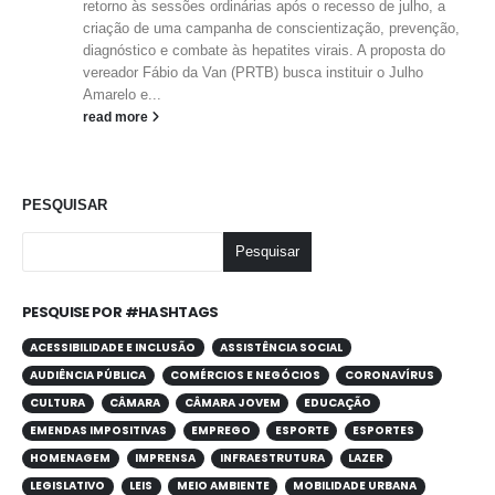
retorno às sessões ordinárias após o recesso de julho, a
criação de uma campanha de conscientização, prevenção,
diagnóstico e combate às hepatites virais. A proposta do
vereador Fábio da Van (PRTB) busca instituir o Julho
Amarelo e...
read more
PESQUISAR
Pesquisar
PESQUISE POR #HASHTAGS
ACESSIBILIDADE E INCLUSÃO
ASSISTÊNCIA SOCIAL
AUDIÊNCIA PÚBLICA
COMÉRCIOS E NEGÓCIOS
CORONAVÍRUS
CULTURA
CÂMARA
CÂMARA JOVEM
EDUCAÇÃO
EMENDAS IMPOSITIVAS
EMPREGO
ESPORTE
ESPORTES
HOMENAGEM
IMPRENSA
INFRAESTRUTURA
LAZER
LEGISLATIVO
LEIS
MEIO AMBIENTE
MOBILIDADE URBANA