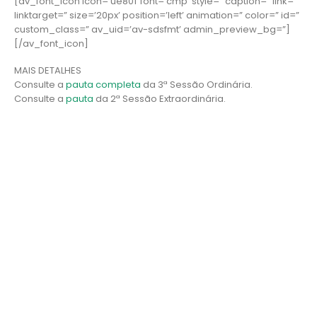
[av_font_icon icon=’ue801′ font=’cmp’ style=” caption=” link=”
linktarget=” size=’20px’ position=’left’ animation=” color=” id=”
custom_class=” av_uid=’av-sdsfmt’ admin_preview_bg=”]
[/av_font_icon]
MAIS DETALHES
Consulte a
pauta completa
da 3ª Sessão Ordinária.
Consulte a
pauta
da 2ª Sessão Extraordinária.