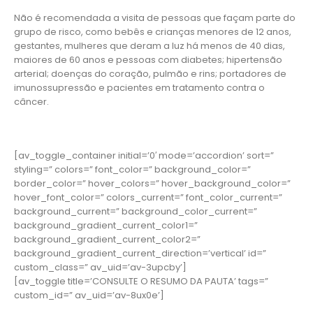
Não é recomendada a visita de pessoas que façam parte do
grupo de risco, como bebês e crianças menores de 12 anos,
gestantes, mulheres que deram a luz há menos de 40 dias,
maiores de 60 anos e pessoas com diabetes; hipertensão
arterial; doenças do coração, pulmão e rins; portadores de
imunossupressão e pacientes em tratamento contra o
câncer.
[av_toggle_container initial=’0′ mode=’accordion’ sort=”
styling=” colors=” font_color=” background_color=”
border_color=” hover_colors=” hover_background_color=”
hover_font_color=” colors_current=” font_color_current=”
background_current=” background_color_current=”
background_gradient_current_color1=”
background_gradient_current_color2=”
background_gradient_current_direction=’vertical’ id=”
custom_class=” av_uid=’av-3upcby’]
[av_toggle title=’CONSULTE O RESUMO DA PAUTA’ tags=”
custom_id=” av_uid=’av-8ux0e’]