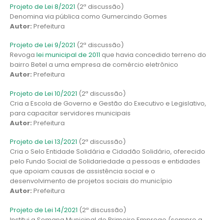
Projeto de Lei 8/2021
(2ª discussão)
Denomina via pública como Gumercindo Gomes
Autor:
Prefeitura
Projeto de Lei 9/2021
(2ª discussão)
Revoga
lei municipal de 2011
que havia concedido terreno do
bairro Betel a uma empresa de comércio eletrônico
Autor:
Prefeitura
Projeto de Lei 10/2021
(2ª discussão)
Cria a Escola de Governo e Gestão do Executivo e Legislativo,
para capacitar servidores municipais
Autor:
Prefeitura
Projeto de Lei 13/2021
(2ª discussão)
Cria o Selo Entidade Solidária e Cidadão Solidário, oferecido
pelo Fundo Social de Solidariedade a pessoas e entidades
que apoiam causas de assistência social e o
desenvolvimento de projetos sociais do município
Autor:
Prefeitura
Projeto de Lei 14/2021
(2ª discussão)
Institui a Semana Municipal do Primeiro Emprego (sempre a