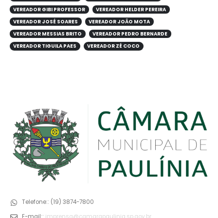
VEREADOR GIBI PROFESSOR
VEREADOR HELDER PEREIRA
VEREADOR JOSÉ SOARES
VEREADOR JOÃO MOTA
VEREADOR MESSIAS BRITO
VEREADOR PEDRO BERNARDE
VEREADOR TIGUILA PAES
VEREADOR ZÉ COCO
Telefone::
(19) 3874-7800
E-mail::
imprensa@camarapaulinia.sp.gov.br