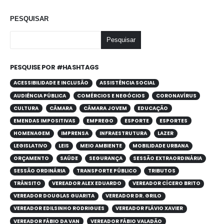
PESQUISAR
Pesquisar
PESQUISE POR #HASHTAGS
ACESSIBILIDADE E INCLUSÃO
ASSISTÊNCIA SOCIAL
AUDIÊNCIA PÚBLICA
COMÉRCIOS E NEGÓCIOS
CORONAVÍRUS
CULTURA
CÂMARA
CÂMARA JOVEM
EDUCAÇÃO
EMENDAS IMPOSITIVAS
EMPREGO
ESPORTE
ESPORTES
HOMENAGEM
IMPRENSA
INFRAESTRUTURA
LAZER
LEGISLATIVO
LEIS
MEIO AMBIENTE
MOBILIDADE URBANA
ORÇAMENTO
SAÚDE
SEGURANÇA
SESSÃO EXTRAORDINÁRIA
SESSÃO ORDINÁRIA
TRANSPORTE PÚBLICO
TRIBUTOS
TRÂNSITO
VEREADOR ALEX EDUARDO
VEREADOR CÍCERO BRITO
VEREADOR DOUGLAS GUARITA
VEREADOR DR. GRILO
VEREADOR EDILSINHO RODRIGUES
VEREADOR FLÁVIO XAVIER
VEREADOR FÁBIO DA VAN
VEREADOR FÁBIO VALADÃO