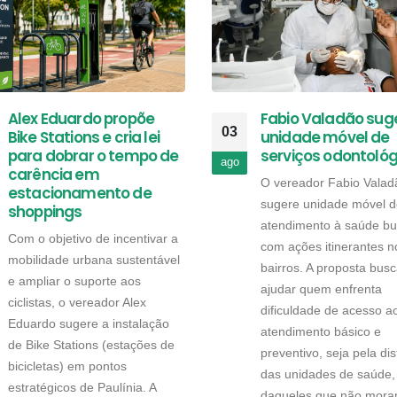
Alex Eduardo propõe
Fabio Valadão sug
03
Bike Stations e cria lei
unidade móvel de
para dobrar o tempo de
serviços odontológ
ago
carência em
O vereador Fabio Valad
estacionamento de
sugere unidade móvel d
shoppings
atendimento à saúde bu
Com o objetivo de incentivar a
com ações itinerantes n
mobilidade urbana sustentável
bairros. A proposta bus
e ampliar o suporte aos
ajudar quem enfrenta
ciclistas, o vereador Alex
dificuldade de acesso a
Eduardo sugere a instalação
atendimento básico e
de Bike Stations (estações de
preventivo, seja pela di
bicicletas) em pontos
das unidades de saúde,
estratégicos de Paulínia. A
daqueles que não mora