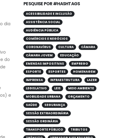
PESQUISE POR #HASHTAGS
ACESSIBILIDADE E INCLUSÃO
ASSISTÊNCIA SOCIAL
o dia
AUDIÊNCIA PÚBLICA
COMÉRCIOS E NEGÓCIOS
CORONAVÍRUS
CULTURA
CÂMARA
ivo
CÂMARA JOVEM
EDUCAÇÃO
me do
EMENDAS IMPOSITIVAS
EMPREGO
 de
ESPORTE
ESPORTES
HOMENAGEM
IMPRENSA
INFRAESTRUTURA
LAZER
e
LEGISLATIVO
LEIS
MEIO AMBIENTE
mos) e
MOBILIDADE URBANA
ORÇAMENTO
SAÚDE
SEGURANÇA
SESSÃO EXTRAORDINÁRIA
e
SESSÃO ORDINÁRIA
TRANSPORTE PÚBLICO
TRIBUTOS
 de
TRÂNSITO
VEREADOR ALEX EDUARDO