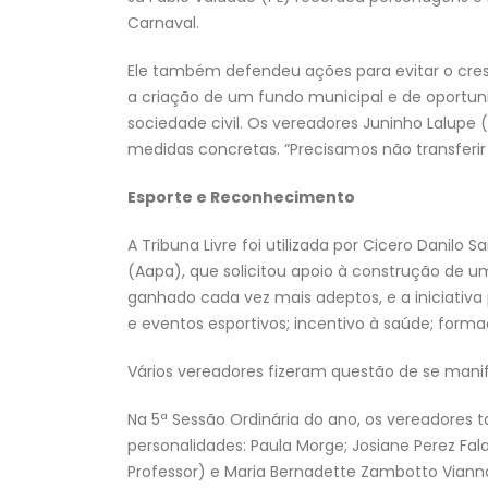
Carnaval.
Ele também defendeu ações para evitar o cre
a criação de um fundo municipal e de oportuni
sociedade civil. Os vereadores Juninho Lalupe
medidas concretas. “Precisamos não transferir 
Esporte e Reconhecimento
A Tribuna Livre foi utilizada por Cicero Danilo
(Aapa), que solicitou apoio à construção de um
ganhado cada vez mais adeptos, e a iniciativa
e eventos esportivos; incentivo à saúde; forma
Vários vereadores fizeram questão de se manife
Na 5ª Sessão Ordinária do ano, os vereadore
personalidades: Paula Morge; Josiane Perez Fa
Professor) e Maria Bernadette Zambotto Viann