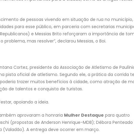
scimento de pessoas vivendo em situação de rua no município
dades para esse público, em parceria com secretarias municipa
 (Republicanos) e Messias Brito reforçaram a importância de to
o problema, mas resolver”, declarou Messias, o Boi.
 Santana Cortez, presidente da Associação de Atletismo de Paulíni
a pista oficial de atletismo. Segundo ele, a prática da corrida 
 poderia trazer muitos benefícios à cidade, como atração de m
ção de talentos e conquista de turistas.
star, apoiando a ideia.
s também aprovaram a honraria
Mulher Destaque
para quatro
laschi (propostas de Anderson Henrique-MDB); Débora Penteado 
a (Valadão). A entrega deve ocorrer em março.