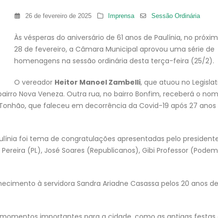
26 de fevereiro de 2025
Imprensa
Sessão Ordinária
Às vésperas do aniversário de 61 anos de Paulínia, no próxim
28 de fevereiro, a Câmara Municipal aprovou uma série de
homenagens na sessão ordinária desta terça-feira (25/2).
O vereador
Heitor Manoel Zambelli
, que atuou no Legislat
 bairro Nova Veneza. Outra rua, no bairro Bonfim, receberá o no
 Tonhão, que faleceu em decorrência da Covid-19 após 27 anos
ulínia foi tema de congratulações apresentadas pelo president
Pereira (PL), José Soares (Republicanos), Gibi Professor (Pode
ecimento à servidora Sandra Ariadne Casassa pelos 20 anos d
 momentos importantes para a cidade, como as antigas festas