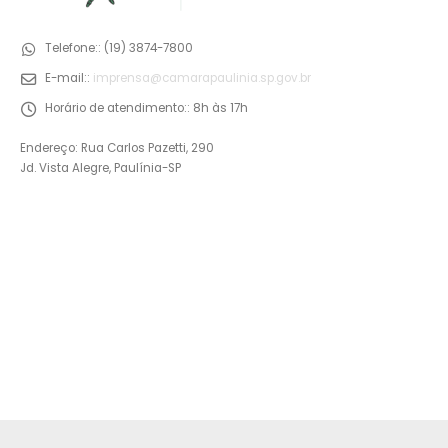
Telefone::
(19) 3874-7800
E-mail::
imprensa@camarapaulinia.sp.gov.br
Horário de atendimento::
8h às 17h
Endereço: Rua Carlos Pazetti, 290
Jd. Vista Alegre, Paulínia-SP