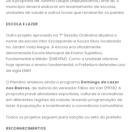
Se a proposta de Juninho Lalupe (Republicanos) virar lei, o
município deverá elaborar um levantamento de escolas,
unidades de saúde e outros locais que receberão os painéis.
ESCOLA E LAZER
Outro projeto aprovado na 7ª Sessão Ordinária atualiza o
nome da escola Vitor Szczepanski e Souza Silva, localizada
no Jardim Vista Alegre. A escola era oficialmente
denominada Escola Municipal de Ensino Supletivo,
Fundamental e Médio (EMESFM). Como a unidade oferece
hoje apenas o ensino fundamental, a Prefeitura defendeu uso
da sigla EMEF.
O Plenário analisou ainda o programa
Domingo de Lazer
nos Bairros
, de autoria do vereador Fábio da Van (PRTB). A
proposta prevê atividades esportivas, culturais e recreativas
em diferentes regiões da cidade, levando programação de
lazer à população e incentivando a convivência comunitária.
Todos os projetos seguem para sanção ou veto do prefeito.
RECONHECIMENTOS