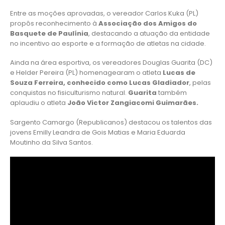
Entre as moções aprovadas, o vereador Carlos Kuka (PL)
propôs reconhecimento à
Associação dos Amigos do
Basquete de Paulínia
, destacando a atuação da entidade
no incentivo ao esporte e a formação de atletas na cidade.
Ainda na área esportiva, os vereadores Douglas Guarita (DC)
e Helder Pereira (PL) homenagearam o atleta
Lucas de
Souza Ferreira, conhecido como Lucas Gladiador
, pelas
conquistas no fisiculturismo natural.
Guarita
também
aplaudiu o atleta
João Victor Zangiacomi Guimarães
.
Sargento Camargo (Republicanos) destacou os talentos das
jovens Emilly Leandra de Gois Matias e Maria Eduarda
Moutinho da Silva Santos.