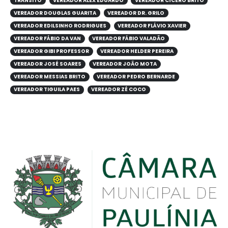
TRÂNSITO
VEREADOR ALEX EDUARDO
VEREADOR CÍCERO BRITO
VEREADOR DOUGLAS GUARITA
VEREADOR DR. GRILO
VEREADOR EDILSINHO RODRIGUES
VEREADOR FLÁVIO XAVIER
VEREADOR FÁBIO DA VAN
VEREADOR FÁBIO VALADÃO
VEREADOR GIBI PROFESSOR
VEREADOR HELDER PEREIRA
VEREADOR JOSÉ SOARES
VEREADOR JOÃO MOTA
VEREADOR MESSIAS BRITO
VEREADOR PEDRO BERNARDE
VEREADOR TIGUILA PAES
VEREADOR ZÉ COCO