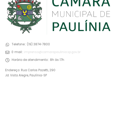
Telefone::
(19) 3874-7800
E-mail::
imprensa@camarapaulinia.sp.gov.br
Horário de atendimento::
8h às 17h
Endereço: Rua Carlos Pazetti, 290
Jd. Vista Alegre, Paulínia-SP