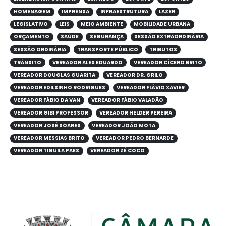
HOMENAGEM
IMPRENSA
INFRAESTRUTURA
LAZER
LEGISLATIVO
LEIS
MEIO AMBIENTE
MOBILIDADE URBANA
ORÇAMENTO
SAÚDE
SEGURANÇA
SESSÃO EXTRAORDINÁRIA
SESSÃO ORDINÁRIA
TRANSPORTE PÚBLICO
TRIBUTOS
TRÂNSITO
VEREADOR ALEX EDUARDO
VEREADOR CÍCERO BRITO
VEREADOR DOUGLAS GUARITA
VEREADOR DR. GRILO
VEREADOR EDILSINHO RODRIGUES
VEREADOR FLÁVIO XAVIER
VEREADOR FÁBIO DA VAN
VEREADOR FÁBIO VALADÃO
VEREADOR GIBI PROFESSOR
VEREADOR HELDER PEREIRA
VEREADOR JOSÉ SOARES
VEREADOR JOÃO MOTA
VEREADOR MESSIAS BRITO
VEREADOR PEDRO BERNARDE
VEREADOR TIGUILA PAES
VEREADOR ZÉ COCO