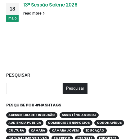
13ª Sessão Solene 2026
18
read more
maio
PESQUISAR
Pesquisar
PESQUISE POR #HASHTAGS
ACESSIBILIDADE E INCLUSÃO
ASSISTÊNCIA SOCIAL
AUDIÊNCIA PÚBLICA
COMÉRCIOS E NEGÓCIOS
CORONAVÍRUS
CULTURA
CÂMARA
CÂMARA JOVEM
EDUCAÇÃO
EMENDAS IMPOSITIVAS
EMPREGO
ESPORTE
ESPORTES