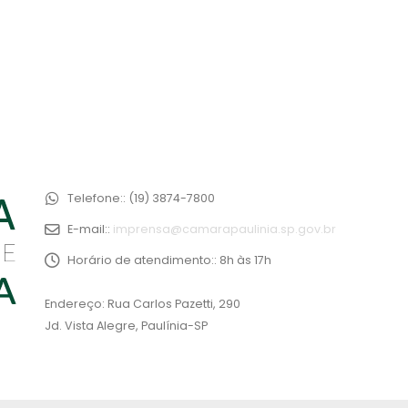
Telefone::
(19) 3874-7800
E-mail::
imprensa@camarapaulinia.sp.gov.br
Horário de atendimento::
8h às 17h
Endereço: Rua Carlos Pazetti, 290
Jd. Vista Alegre, Paulínia-SP