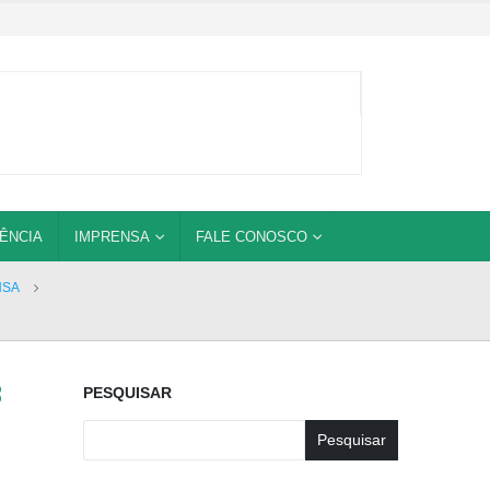
ÊNCIA
IMPRENSA
FALE CONOSCO
NSA
8
PESQUISAR
Pesquisar