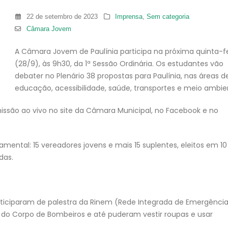
22 de setembro de 2023
Imprensa
,
Sem categoria
Câmara Jovem
A Câmara Jovem de Paulínia participa na próxima quinta-fe
(28/9), às 9h30, da 1ª Sessão Ordinária. Os estudantes vão
debater no Plenário 38 propostas para Paulínia, nas áreas d
educação, acessibilidade, saúde, transportes e meio ambie
missão ao vivo no site da Câmara Municipal, no Facebook e no
ental: 15 vereadores jovens e mais 15 suplentes, eleitos em 10
das.
rticiparam de palestra da Rinem (Rede Integrada de Emergênci
do Corpo de Bombeiros e até puderam vestir roupas e usar