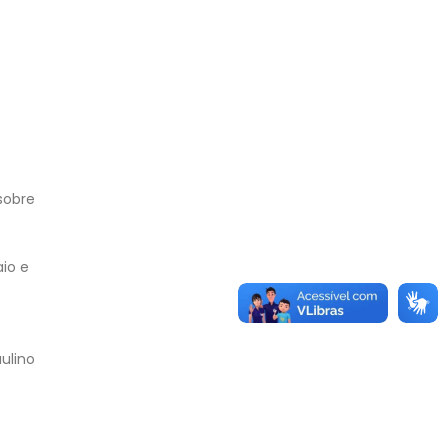
sobre
io e
ulino