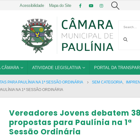
Acessibilidade
|
Mapa do Site
 CÂMARA
ATIVIDADE LEGISLATIVA
PORTAL DA TRANSPAR
S PARA PAULÍNIA NA 1ª SESSÃO ORDINÁRIA
SEM CATEGORIA
,
IMPRE
ULÍNIA NA 1ª SESSÃO ORDINÁRIA
Vereadores Jovens debatem 3
propostas para Paulínia na 1ª
Sessão Ordinária