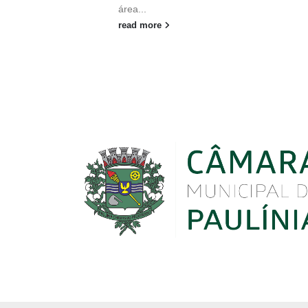
área...
read more