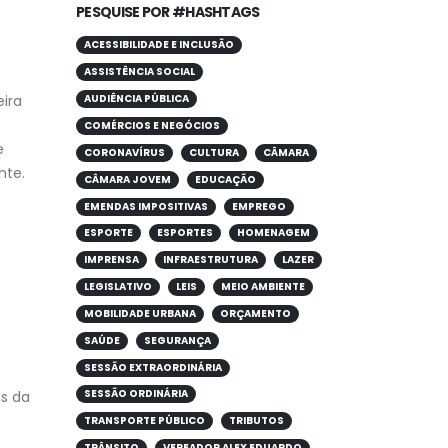
PESQUISE POR #HASHTAGS
ACESSIBILIDADE E INCLUSÃO
ASSISTÊNCIA SOCIAL
ira
AUDIÊNCIA PÚBLICA
COMÉRCIOS E NEGÓCIOS
e
CORONAVÍRUS
CULTURA
CÂMARA
nte.
CÂMARA JOVEM
EDUCAÇÃO
EMENDAS IMPOSITIVAS
EMPREGO
ESPORTE
ESPORTES
HOMENAGEM
IMPRENSA
INFRAESTRUTURA
LAZER
LEGISLATIVO
LEIS
MEIO AMBIENTE
MOBILIDADE URBANA
ORÇAMENTO
SAÚDE
SEGURANÇA
SESSÃO EXTRAORDINÁRIA
SESSÃO ORDINÁRIA
as da
TRANSPORTE PÚBLICO
TRIBUTOS
TRÂNSITO
VEREADOR ALEX EDUARDO