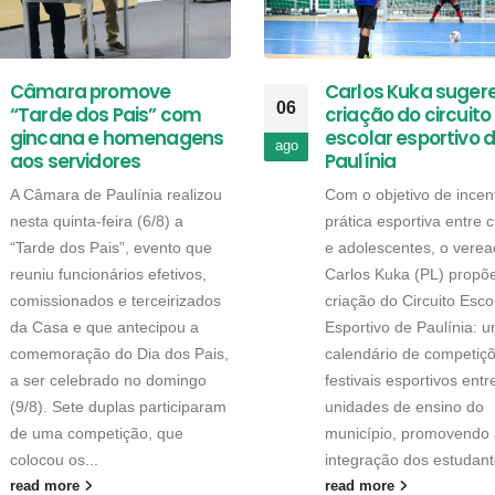
Câmara promove
Carlos Kuka suger
06
“Tarde dos Pais” com
criação do circuito
gincana e homenagens
escolar esportivo 
ago
aos servidores
Paulínia
A Câmara de Paulínia realizou
Com o objetivo de incent
nesta quinta-feira (6/8) a
prática esportiva entre 
“Tarde dos Pais”, evento que
e adolescentes, o verea
reuniu funcionários efetivos,
Carlos Kuka (PL) propõ
comissionados e terceirizados
criação do Circuito Esco
da Casa e que antecipou a
Esportivo de Paulínia: 
comemoração do Dia dos Pais,
calendário de competiç
a ser celebrado no domingo
festivais esportivos entr
(9/8). Sete duplas participaram
unidades de ensino do
de uma competição, que
município, promovendo 
colocou os...
integração dos estudant
read more
read more