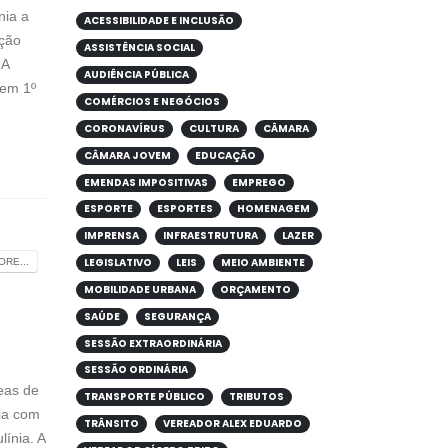
ínia a
ACESSIBILIDADE E INCLUSÃO
ação
ASSISTÊNCIA SOCIAL
 A
AUDIÊNCIA PÚBLICA
 em 1º
COMÉRCIOS E NEGÓCIOS
CORONAVÍRUS
CULTURA
CÂMARA
CÂMARA JOVEM
EDUCAÇÃO
EMENDAS IMPOSITIVAS
EMPREGO
ESPORTE
ESPORTES
HOMENAGEM
IMPRENSA
INFRAESTRUTURA
LAZER
LEGISLATIVO
LEIS
MEIO AMBIENTE
RE...
MOBILIDADE URBANA
ORÇAMENTO
SAÚDE
SEGURANÇA
SESSÃO EXTRAORDINÁRIA
SESSÃO ORDINÁRIA
eas de
TRANSPORTE PÚBLICO
TRIBUTOS
ria com
TRÂNSITO
VEREADOR ALEX EDUARDO
ínia. A