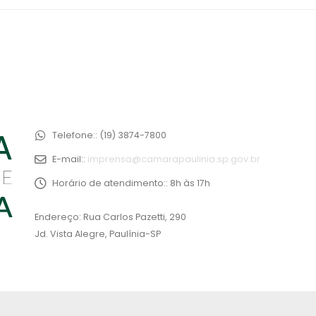
Telefone::
(19) 3874-7800
E-mail::
imprensa@camarapaulinia.sp.gov.br
Horário de atendimento::
8h às 17h
Endereço: Rua Carlos Pazetti, 290
Jd. Vista Alegre, Paulínia-SP