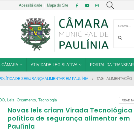
Acessibilidade
|
Mapa do Site
 CÂMARA
ATIVIDADE LEGISLATIVA
PORTAL DA TRANSPAR
POLÍTICA DE SEGURANÇA ALIMENTAR EM PAULÍNIA
TAG -
ALIMENTACÃO
DO
,
Leis
,
Orçamento
,
Tecnologia
READ MO
Novas leis criam Virada Tecnológica
política de segurança alimentar em
Paulínia