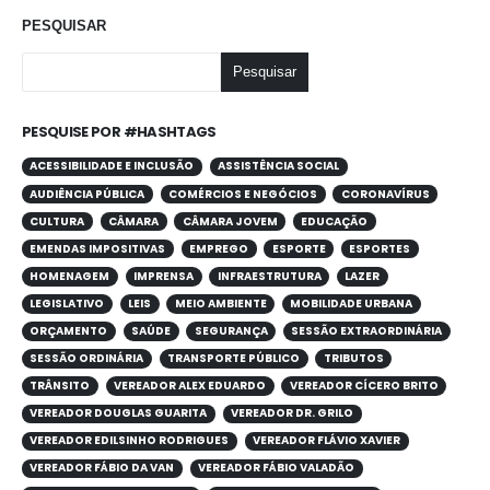
PESQUISAR
Pesquisar
PESQUISE POR #HASHTAGS
ACESSIBILIDADE E INCLUSÃO
ASSISTÊNCIA SOCIAL
AUDIÊNCIA PÚBLICA
COMÉRCIOS E NEGÓCIOS
CORONAVÍRUS
CULTURA
CÂMARA
CÂMARA JOVEM
EDUCAÇÃO
EMENDAS IMPOSITIVAS
EMPREGO
ESPORTE
ESPORTES
HOMENAGEM
IMPRENSA
INFRAESTRUTURA
LAZER
LEGISLATIVO
LEIS
MEIO AMBIENTE
MOBILIDADE URBANA
ORÇAMENTO
SAÚDE
SEGURANÇA
SESSÃO EXTRAORDINÁRIA
SESSÃO ORDINÁRIA
TRANSPORTE PÚBLICO
TRIBUTOS
TRÂNSITO
VEREADOR ALEX EDUARDO
VEREADOR CÍCERO BRITO
VEREADOR DOUGLAS GUARITA
VEREADOR DR. GRILO
VEREADOR EDILSINHO RODRIGUES
VEREADOR FLÁVIO XAVIER
VEREADOR FÁBIO DA VAN
VEREADOR FÁBIO VALADÃO