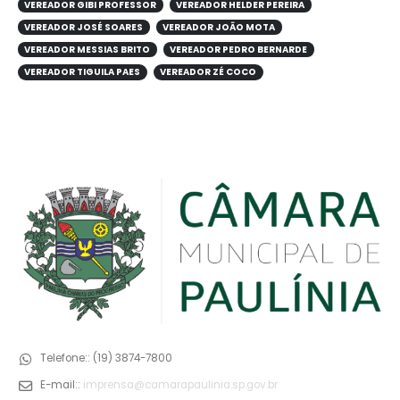
VEREADOR GIBI PROFESSOR
VEREADOR HELDER PEREIRA
VEREADOR JOSÉ SOARES
VEREADOR JOÃO MOTA
VEREADOR MESSIAS BRITO
VEREADOR PEDRO BERNARDE
VEREADOR TIGUILA PAES
VEREADOR ZÉ COCO
Telefone::
(19) 3874-7800
E-mail::
imprensa@camarapaulinia.sp.gov.br