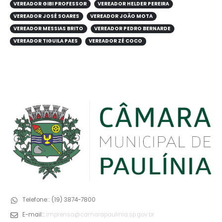
VEREADOR GIBI PROFESSOR
VEREADOR HELDER PEREIRA
VEREADOR JOSÉ SOARES
VEREADOR JOÃO MOTA
VEREADOR MESSIAS BRITO
VEREADOR PEDRO BERNARDE
VEREADOR TIGUILA PAES
VEREADOR ZÉ COCO
Telefone::
(19) 3874-7800
E-mail::
imprensa@camarapaulinia.sp.gov.br