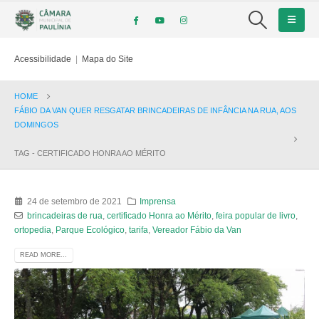
Acessibilidade
|
Mapa do Site
HOME
FÁBIO DA VAN QUER RESGATAR BRINCADEIRAS DE INFÂNCIA NA RUA, AOS
DOMINGOS
TAG -
CERTIFICADO HONRA AO MÉRITO
24 de setembro de 2021
Imprensa
brincadeiras de rua
,
certificado Honra ao Mérito
,
feira popular de livro
,
ortopedia
,
Parque Ecológico
,
tarifa
,
Vereador Fábio da Van
READ MORE...