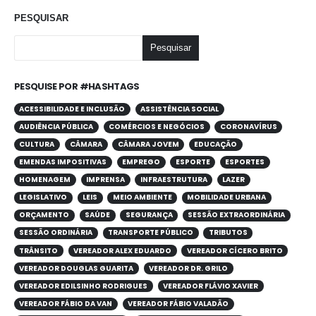
PESQUISAR
Pesquisar
PESQUISE POR #HASHTAGS
ACESSIBILIDADE E INCLUSÃO
ASSISTÊNCIA SOCIAL
AUDIÊNCIA PÚBLICA
COMÉRCIOS E NEGÓCIOS
CORONAVÍRUS
CULTURA
CÂMARA
CÂMARA JOVEM
EDUCAÇÃO
EMENDAS IMPOSITIVAS
EMPREGO
ESPORTE
ESPORTES
HOMENAGEM
IMPRENSA
INFRAESTRUTURA
LAZER
LEGISLATIVO
LEIS
MEIO AMBIENTE
MOBILIDADE URBANA
ORÇAMENTO
SAÚDE
SEGURANÇA
SESSÃO EXTRAORDINÁRIA
SESSÃO ORDINÁRIA
TRANSPORTE PÚBLICO
TRIBUTOS
TRÂNSITO
VEREADOR ALEX EDUARDO
VEREADOR CÍCERO BRITO
VEREADOR DOUGLAS GUARITA
VEREADOR DR. GRILO
VEREADOR EDILSINHO RODRIGUES
VEREADOR FLÁVIO XAVIER
VEREADOR FÁBIO DA VAN
VEREADOR FÁBIO VALADÃO