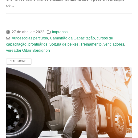
de...
27 de abril de 2022
Imprensa
Autoescolas percurso
,
Caminhão da Capacitação
,
cursos de
capacitação
,
prontuários
,
Soltura de peixes
,
Treinamento
,
ventiladores
,
vereador Odair Bordignon
READ MORE...