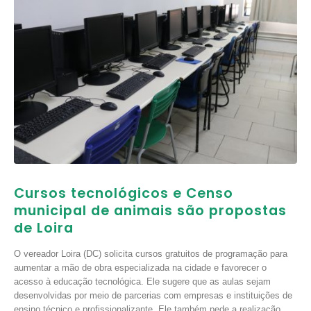
Cursos tecnológicos e Censo
municipal de animais são propostas
de Loira
O vereador Loira (DC) solicita cursos gratuitos de programação para
aumentar a mão de obra especializada na cidade e favorecer o
acesso à educação tecnológica. Ele sugere que as aulas sejam
desenvolvidas por meio de parcerias com empresas e instituições de
ensino técnico e profissionalizante. Ele também pede a realização