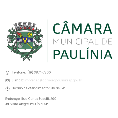
Telefone::
(19) 3874-7800
E-mail::
imprensa@camarapaulinia.sp.gov.br
Horário de atendimento::
8h às 17h
Endereço: Rua Carlos Pazetti, 290
Jd. Vista Alegre, Paulínia-SP