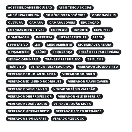
ACESSIBILIDADE E INCLUSÃO
ASSISTÊNCIA SOCIAL
AUDIÊNCIA PÚBLICA
COMÉRCIOS E NEGÓCIOS
CORONAVÍRUS
CULTURA
CÂMARA
CÂMARA JOVEM
EDUCAÇÃO
EMENDAS IMPOSITIVAS
EMPREGO
ESPORTE
ESPORTES
HOMENAGEM
IMPRENSA
INFRAESTRUTURA
LAZER
LEGISLATIVO
LEIS
MEIO AMBIENTE
MOBILIDADE URBANA
ORÇAMENTO
SAÚDE
SEGURANÇA
SESSÃO EXTRAORDINÁRIA
SESSÃO ORDINÁRIA
TRANSPORTE PÚBLICO
TRIBUTOS
TRÂNSITO
VEREADOR ALEX EDUARDO
VEREADOR CÍCERO BRITO
VEREADOR DOUGLAS GUARITA
VEREADOR DR. GRILO
VEREADOR EDILSINHO RODRIGUES
VEREADOR FLÁVIO XAVIER
VEREADOR FÁBIO DA VAN
VEREADOR FÁBIO VALADÃO
VEREADOR GIBI PROFESSOR
VEREADOR HELDER PEREIRA
VEREADOR JOSÉ SOARES
VEREADOR JOÃO MOTA
VEREADOR MESSIAS BRITO
VEREADOR PEDRO BERNARDE
VEREADOR TIGUILA PAES
VEREADOR ZÉ COCO