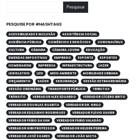
Pesquisar
PESQUISE POR #HASHTAGS
ACESSIBILIDADE E INCLUSÃO
ASSISTÊNCIA SOCIAL
AUDIÊNCIA PÚBLICA
COMÉRCIOS E NEGÓCIOS
CORONAVÍRUS
CULTURA
CÂMARA
CÂMARA JOVEM
EDUCAÇÃO
EMENDAS IMPOSITIVAS
EMPREGO
ESPORTE
ESPORTES
HOMENAGEM
IMPRENSA
INFRAESTRUTURA
LAZER
LEGISLATIVO
LEIS
MEIO AMBIENTE
MOBILIDADE URBANA
ORÇAMENTO
SAÚDE
SEGURANÇA
SESSÃO EXTRAORDINÁRIA
SESSÃO ORDINÁRIA
TRANSPORTE PÚBLICO
TRIBUTOS
TRÂNSITO
VEREADOR ALEX EDUARDO
VEREADOR CÍCERO BRITO
VEREADOR DOUGLAS GUARITA
VEREADOR DR. GRILO
VEREADOR EDILSINHO RODRIGUES
VEREADOR FLÁVIO XAVIER
VEREADOR FÁBIO DA VAN
VEREADOR FÁBIO VALADÃO
VEREADOR GIBI PROFESSOR
VEREADOR HELDER PEREIRA
VEREADOR JOSÉ SOARES
VEREADOR JOÃO MOTA