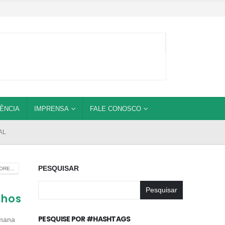
ÊNCIA
IMPRENSA
FALE CONOSCO
AL
PESQUISAR
RE...
Pesquisar
lhos
PESQUISE POR #HASHTAGS
emana