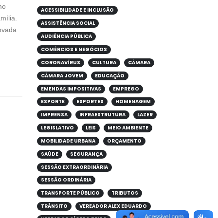
mo
ACESSIBILIDADE E INCLUSÃO
mília.
ASSISTÊNCIA SOCIAL
rovada
AUDIÊNCIA PÚBLICA
COMÉRCIOS E NEGÓCIOS
CORONAVÍRUS
CULTURA
CÂMARA
CÂMARA JOVEM
EDUCAÇÃO
EMENDAS IMPOSITIVAS
EMPREGO
ESPORTE
ESPORTES
HOMENAGEM
IMPRENSA
INFRAESTRUTURA
LAZER
LEGISLATIVO
LEIS
MEIO AMBIENTE
MOBILIDADE URBANA
ORÇAMENTO
SAÚDE
SEGURANÇA
SESSÃO EXTRAORDINÁRIA
SESSÃO ORDINÁRIA
TRANSPORTE PÚBLICO
TRIBUTOS
TRÂNSITO
VEREADOR ALEX EDUARDO