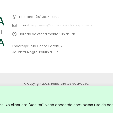
Telefone::
(19) 3874-7800
E-mail::
imprensa@camarapaulinia.sp.gov.br
Horário de atendimento::
8h às 17h
Endereço: Rua Carlos Pazetti, 290
Jd. Vista Alegre, Paulínia-SP
© Copyright 2025. Todos direitos reservados.
. Ao clicar em "Aceitar", você concorda com nosso uso de coo