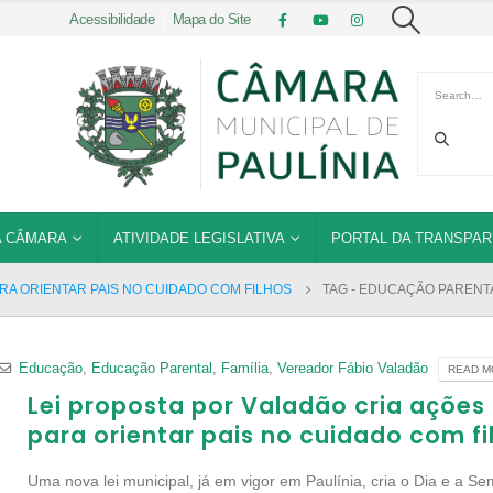
Acessibilidade
|
Mapa do Site
 CÂMARA
ATIVIDADE LEGISLATIVA
PORTAL DA TRANSPAR
RA ORIENTAR PAIS NO CUIDADO COM FILHOS
TAG -
EDUCAÇÃO PARENT
Educação
,
Educação Parental
,
Família
,
Vereador Fábio Valadão
READ MO
Lei proposta por Valadão cria ações
para orientar pais no cuidado com fi
Uma nova lei municipal, já em vigor em Paulínia, cria o Dia e a S