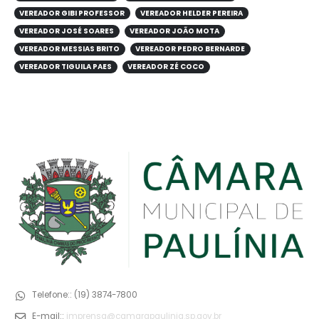
VEREADOR GIBI PROFESSOR
VEREADOR HELDER PEREIRA
VEREADOR JOSÉ SOARES
VEREADOR JOÃO MOTA
VEREADOR MESSIAS BRITO
VEREADOR PEDRO BERNARDE
VEREADOR TIGUILA PAES
VEREADOR ZÉ COCO
Telefone::
(19) 3874-7800
E-mail::
imprensa@camarapaulinia.sp.gov.br