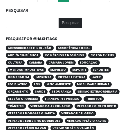
PESQUISAR
Pesquisar
PESQUISE POR #HASHTAGS
ACESSIBILIDADE E INCLUSÃO
ASSISTÊNCIA SOCIAL
AUDIÊNCIA PÚBLICA
COMÉRCIOS E NEGÓCIOS
CORONAVÍRUS
CULTURA
CÂMARA
CÂMARA JOVEM
EDUCAÇÃO
EMENDAS IMPOSITIVAS
EMPREGO
ESPORTE
ESPORTES
HOMENAGEM
IMPRENSA
INFRAESTRUTURA
LAZER
LEGISLATIVO
LEIS
MEIO AMBIENTE
MOBILIDADE URBANA
ORÇAMENTO
SAÚDE
SEGURANÇA
SESSÃO EXTRAORDINÁRIA
SESSÃO ORDINÁRIA
TRANSPORTE PÚBLICO
TRIBUTOS
TRÂNSITO
VEREADOR ALEX EDUARDO
VEREADOR CÍCERO BRITO
VEREADOR DOUGLAS GUARITA
VEREADOR DR. GRILO
VEREADOR EDILSINHO RODRIGUES
VEREADOR FLÁVIO XAVIER
VEREADOR FÁBIO DA VAN
VEREADOR FÁBIO VALADÃO