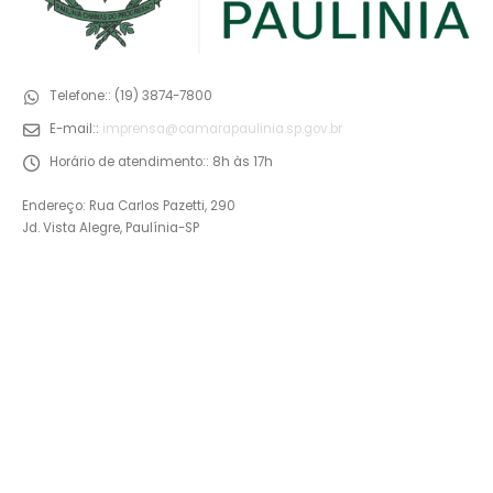
Telefone::
(19) 3874-7800
E-mail::
imprensa@camarapaulinia.sp.gov.br
Horário de atendimento::
8h às 17h
Endereço: Rua Carlos Pazetti, 290
Jd. Vista Alegre, Paulínia-SP