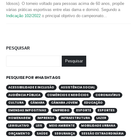
Idosos). O torneio voltado para pessoas acima de 60 anos, propõe
várias práticas esportivas entre elas dama e dominó. Segundo a
Indicação 102/2022
o principal objetivo do campeonato...
PESQUISAR
Pesquisar
PESQUISE POR #HASHTAGS
ACESSIBILIDADE E INCLUSÃO
ASSISTÊNCIA SOCIAL
AUDIÊNCIA PÚBLICA
COMÉRCIOS E NEGÓCIOS
CORONAVÍRUS
CULTURA
CÂMARA
CÂMARA JOVEM
EDUCAÇÃO
EMENDAS IMPOSITIVAS
EMPREGO
ESPORTE
ESPORTES
HOMENAGEM
IMPRENSA
INFRAESTRUTURA
LAZER
LEGISLATIVO
LEIS
MEIO AMBIENTE
MOBILIDADE URBANA
ORÇAMENTO
SAÚDE
SEGURANÇA
SESSÃO EXTRAORDINÁRIA