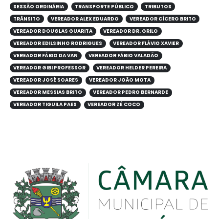
SESSÃO ORDINÁRIA
TRANSPORTE PÚBLICO
TRIBUTOS
TRÂNSITO
VEREADOR ALEX EDUARDO
VEREADOR CÍCERO BRITO
VEREADOR DOUGLAS GUARITA
VEREADOR DR. GRILO
VEREADOR EDILSINHO RODRIGUES
VEREADOR FLÁVIO XAVIER
VEREADOR FÁBIO DA VAN
VEREADOR FÁBIO VALADÃO
VEREADOR GIBI PROFESSOR
VEREADOR HELDER PEREIRA
VEREADOR JOSÉ SOARES
VEREADOR JOÃO MOTA
VEREADOR MESSIAS BRITO
VEREADOR PEDRO BERNARDE
VEREADOR TIGUILA PAES
VEREADOR ZÉ COCO