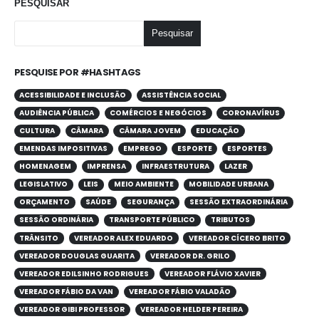
PESQUISAR
Pesquisar
PESQUISE POR #HASHTAGS
ACESSIBILIDADE E INCLUSÃO
ASSISTÊNCIA SOCIAL
AUDIÊNCIA PÚBLICA
COMÉRCIOS E NEGÓCIOS
CORONAVÍRUS
CULTURA
CÂMARA
CÂMARA JOVEM
EDUCAÇÃO
EMENDAS IMPOSITIVAS
EMPREGO
ESPORTE
ESPORTES
HOMENAGEM
IMPRENSA
INFRAESTRUTURA
LAZER
LEGISLATIVO
LEIS
MEIO AMBIENTE
MOBILIDADE URBANA
ORÇAMENTO
SAÚDE
SEGURANÇA
SESSÃO EXTRAORDINÁRIA
SESSÃO ORDINÁRIA
TRANSPORTE PÚBLICO
TRIBUTOS
TRÂNSITO
VEREADOR ALEX EDUARDO
VEREADOR CÍCERO BRITO
VEREADOR DOUGLAS GUARITA
VEREADOR DR. GRILO
VEREADOR EDILSINHO RODRIGUES
VEREADOR FLÁVIO XAVIER
VEREADOR FÁBIO DA VAN
VEREADOR FÁBIO VALADÃO
VEREADOR GIBI PROFESSOR
VEREADOR HELDER PEREIRA