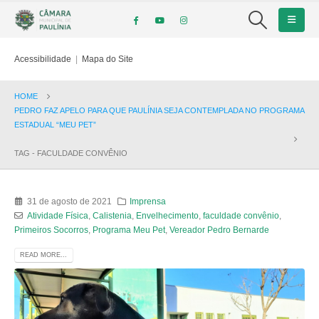
Acessibilidade
|
Mapa do Site
HOME
PEDRO FAZ APELO PARA QUE PAULÍNIA SEJA CONTEMPLADA NO PROGRAMA
ESTADUAL “MEU PET”
TAG -
FACULDADE CONVÊNIO
31 de agosto de 2021
Imprensa
Atividade Física
,
Calistenia
,
Envelhecimento
,
faculdade convênio
,
Primeiros Socorros
,
Programa Meu Pet
,
Vereador Pedro Bernarde
READ MORE...