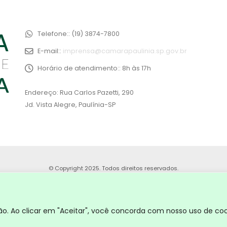
Telefone::
(19) 3874-7800
E-mail::
imprensa@camarapaulinia.sp.gov.br
Horário de atendimento::
8h às 17h
Endereço: Rua Carlos Pazetti, 290
Jd. Vista Alegre, Paulínia-SP
© Copyright 2025. Todos direitos reservados.
. Ao clicar em "Aceitar", você concorda com nosso uso de coo