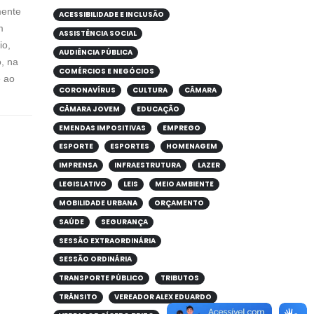
mente
ACESSIBILIDADE E INCLUSÃO
m
ASSISTÊNCIA SOCIAL
io,
AUDIÊNCIA PÚBLICA
, na
COMÉRCIOS E NEGÓCIOS
e ao
CORONAVÍRUS
CULTURA
CÂMARA
CÂMARA JOVEM
EDUCAÇÃO
EMENDAS IMPOSITIVAS
EMPREGO
ESPORTE
ESPORTES
HOMENAGEM
IMPRENSA
INFRAESTRUTURA
LAZER
LEGISLATIVO
LEIS
MEIO AMBIENTE
MOBILIDADE URBANA
ORÇAMENTO
SAÚDE
SEGURANÇA
SESSÃO EXTRAORDINÁRIA
SESSÃO ORDINÁRIA
TRANSPORTE PÚBLICO
TRIBUTOS
TRÂNSITO
VEREADOR ALEX EDUARDO