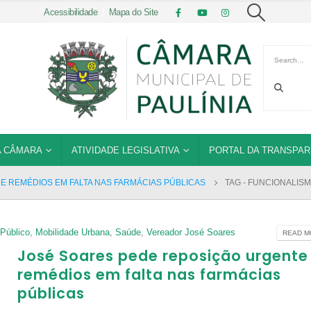
Acessibilidade
|
Mapa do Site
 CÂMARA
ATIVIDADE LEGISLATIVA
PORTAL DA TRANSPAR
E REMÉDIOS EM FALTA NAS FARMÁCIAS PÚBLICAS
TAG -
FUNCIONALISM
Público
,
Mobilidade Urbana
,
Saúde
,
Vereador José Soares
READ MO
José Soares pede reposição urgente
remédios em falta nas farmácias
públicas