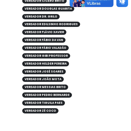
VEREADOR CÍCERO BRITO
VEREADOR DOUGLAS GUARITA
VEREADOR DR. GRILO
VEREADOR EDILSINHO RODRIGUES
VEREADOR FLÁVIO XAVIER
VEREADOR FÁBIO DA VAN
VEREADOR FÁBIO VALADÃO
VEREADOR GIBI PROFESSOR
VEREADOR HELDER PEREIRA
VEREADOR JOSÉ SOARES
VEREADOR JOÃO MOTA
VEREADOR MESSIAS BRITO
VEREADOR PEDRO BERNARDE
VEREADOR TIGUILA PAES
VEREADOR ZÉ COCO