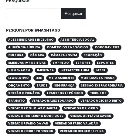
PESQUISAR
Pesquisar
PESQUISE POR #HASHTAGS
ACESSIBILIDADE E INCLUSÃO
ASSISTÊNCIA SOCIAL
AUDIÊNCIA PÚBLICA
COMÉRCIOS E NEGÓCIOS
CORONAVÍRUS
CULTURA
CÂMARA
CÂMARA JOVEM
EDUCAÇÃO
EMENDAS IMPOSITIVAS
EMPREGO
ESPORTE
ESPORTES
HOMENAGEM
IMPRENSA
INFRAESTRUTURA
LAZER
LEGISLATIVO
LEIS
MEIO AMBIENTE
MOBILIDADE URBANA
ORÇAMENTO
SAÚDE
SEGURANÇA
SESSÃO EXTRAORDINÁRIA
SESSÃO ORDINÁRIA
TRANSPORTE PÚBLICO
TRIBUTOS
TRÂNSITO
VEREADOR ALEX EDUARDO
VEREADOR CÍCERO BRITO
VEREADOR DOUGLAS GUARITA
VEREADOR DR. GRILO
VEREADOR EDILSINHO RODRIGUES
VEREADOR FLÁVIO XAVIER
VEREADOR FÁBIO DA VAN
VEREADOR FÁBIO VALADÃO
VEREADOR GIBI PROFESSOR
VEREADOR HELDER PEREIRA