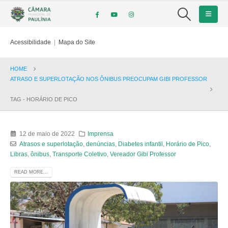
Acessibilidade
|
Mapa do Site
HOME
ATRASO E SUPERLOTAÇÃO NOS ÔNIBUS PREOCUPAM GIBI PROFESSOR
TAG -
HORÁRIO DE PICO
12 de maio de 2022
Imprensa
Atrasos e superlotação
,
denúncias
,
Diabetes infantil
,
Horário de Pico
,
Libras
,
ônibus
,
Transporte Coletivo
,
Vereador Gibi Professor
READ MORE...