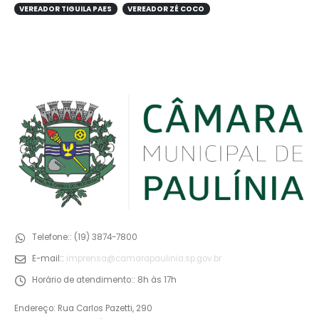
VEREADOR TIGUILA PAES
VEREADOR ZÉ COCO
Telefone::
(19) 3874-7800
E-mail::
imprensa@camarapaulinia.sp.gov.br
Horário de atendimento::
8h às 17h
Endereço: Rua Carlos Pazetti, 290