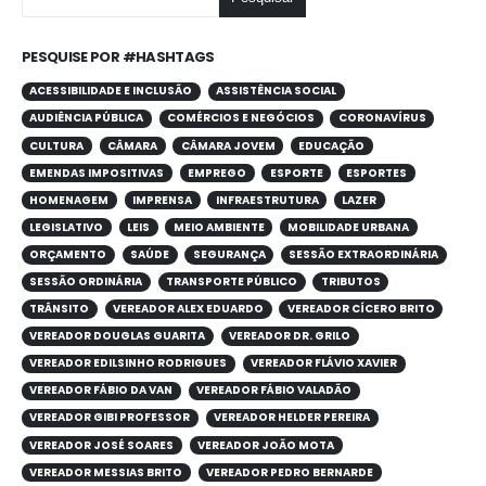
PESQUISE POR #HASHTAGS
ACESSIBILIDADE E INCLUSÃO
ASSISTÊNCIA SOCIAL
AUDIÊNCIA PÚBLICA
COMÉRCIOS E NEGÓCIOS
CORONAVÍRUS
CULTURA
CÂMARA
CÂMARA JOVEM
EDUCAÇÃO
EMENDAS IMPOSITIVAS
EMPREGO
ESPORTE
ESPORTES
HOMENAGEM
IMPRENSA
INFRAESTRUTURA
LAZER
LEGISLATIVO
LEIS
MEIO AMBIENTE
MOBILIDADE URBANA
ORÇAMENTO
SAÚDE
SEGURANÇA
SESSÃO EXTRAORDINÁRIA
SESSÃO ORDINÁRIA
TRANSPORTE PÚBLICO
TRIBUTOS
TRÂNSITO
VEREADOR ALEX EDUARDO
VEREADOR CÍCERO BRITO
VEREADOR DOUGLAS GUARITA
VEREADOR DR. GRILO
VEREADOR EDILSINHO RODRIGUES
VEREADOR FLÁVIO XAVIER
VEREADOR FÁBIO DA VAN
VEREADOR FÁBIO VALADÃO
VEREADOR GIBI PROFESSOR
VEREADOR HELDER PEREIRA
VEREADOR JOSÉ SOARES
VEREADOR JOÃO MOTA
VEREADOR MESSIAS BRITO
VEREADOR PEDRO BERNARDE