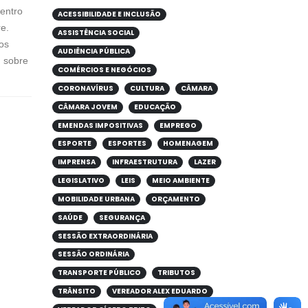
dentro
ACESSIBILIDADE E INCLUSÃO
re.
ASSISTÊNCIA SOCIAL
os
AUDIÊNCIA PÚBLICA
m sobre
COMÉRCIOS E NEGÓCIOS
CORONAVÍRUS
CULTURA
CÂMARA
CÂMARA JOVEM
EDUCAÇÃO
EMENDAS IMPOSITIVAS
EMPREGO
ESPORTE
ESPORTES
HOMENAGEM
IMPRENSA
INFRAESTRUTURA
LAZER
LEGISLATIVO
LEIS
MEIO AMBIENTE
MOBILIDADE URBANA
ORÇAMENTO
SAÚDE
SEGURANÇA
SESSÃO EXTRAORDINÁRIA
SESSÃO ORDINÁRIA
TRANSPORTE PÚBLICO
TRIBUTOS
TRÂNSITO
VEREADOR ALEX EDUARDO