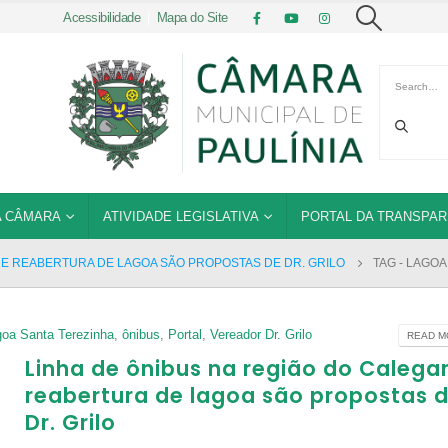
Acessibilidade
|
Mapa do Site
 CÂMARA
ATIVIDADE LEGISLATIVA
PORTAL DA TRANSPAR
S E REABERTURA DE LAGOA SÃO PROPOSTAS DE DR. GRILO
TAG -
LAGOA
oa Santa Terezinha
,
ônibus
,
Portal
,
Vereador Dr. Grilo
READ MO
Linha de ônibus na região do Calegar
reabertura de lagoa são propostas 
Dr. Grilo