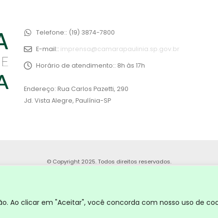
Telefone::
(19) 3874-7800
E-mail::
imprensa@camarapaulinia.sp.gov.br
Horário de atendimento::
8h às 17h
Endereço: Rua Carlos Pazetti, 290
Jd. Vista Alegre, Paulínia-SP
© Copyright 2025. Todos direitos reservados.
. Ao clicar em "Aceitar", você concorda com nosso uso de coo