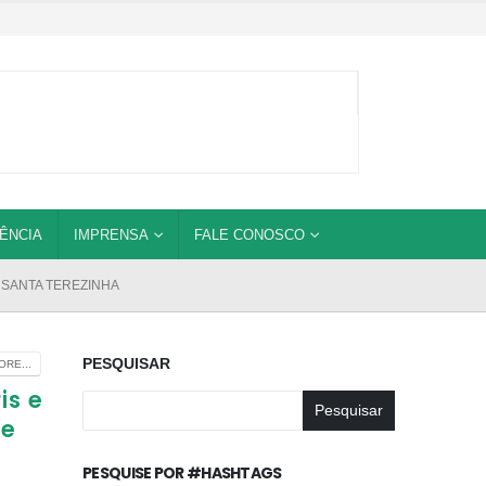
ÊNCIA
IMPRENSA
FALE CONOSCO
 SANTA TEREZINHA
PESQUISAR
RE...
is e
Pesquisar
de
PESQUISE POR #HASHTAGS