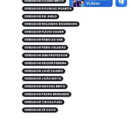
VEREADOR CÍCERO BRITO
VEREADOR DOUGLAS GUARITA
VEREADOR DR. GRILO
VEREADOR EDILSINHO RODRIGUES
VEREADOR FLÁVIO XAVIER
VEREADOR FÁBIO DA VAN
VEREADOR FÁBIO VALADÃO
VEREADOR GIBI PROFESSOR
VEREADOR HELDER PEREIRA
VEREADOR JOSÉ SOARES
VEREADOR JOÃO MOTA
VEREADOR MESSIAS BRITO
VEREADOR PEDRO BERNARDE
VEREADOR TIGUILA PAES
VEREADOR ZÉ COCO