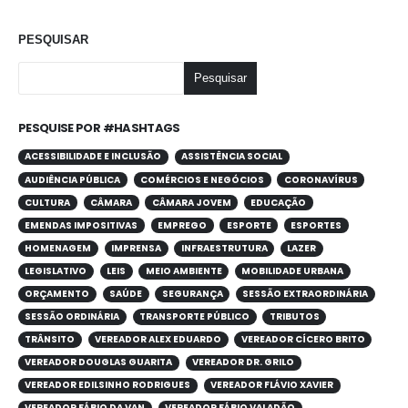
PESQUISAR
Pesquisar
PESQUISE POR #HASHTAGS
ACESSIBILIDADE E INCLUSÃO
ASSISTÊNCIA SOCIAL
AUDIÊNCIA PÚBLICA
COMÉRCIOS E NEGÓCIOS
CORONAVÍRUS
CULTURA
CÂMARA
CÂMARA JOVEM
EDUCAÇÃO
EMENDAS IMPOSITIVAS
EMPREGO
ESPORTE
ESPORTES
HOMENAGEM
IMPRENSA
INFRAESTRUTURA
LAZER
LEGISLATIVO
LEIS
MEIO AMBIENTE
MOBILIDADE URBANA
ORÇAMENTO
SAÚDE
SEGURANÇA
SESSÃO EXTRAORDINÁRIA
SESSÃO ORDINÁRIA
TRANSPORTE PÚBLICO
TRIBUTOS
TRÂNSITO
VEREADOR ALEX EDUARDO
VEREADOR CÍCERO BRITO
VEREADOR DOUGLAS GUARITA
VEREADOR DR. GRILO
VEREADOR EDILSINHO RODRIGUES
VEREADOR FLÁVIO XAVIER
VEREADOR FÁBIO DA VAN
VEREADOR FÁBIO VALADÃO