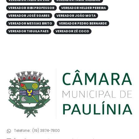
VEREADOR GIBI PROFESSOR
VEREADOR HELDER PEREIRA
VEREADOR JOSÉ SOARES
VEREADOR JOÃO MOTA
VEREADOR MESSIAS BRITO
VEREADOR PEDRO BERNARDE
VEREADOR TIGUILA PAES
VEREADOR ZÉ COCO
Telefone::
(19) 3874-7800