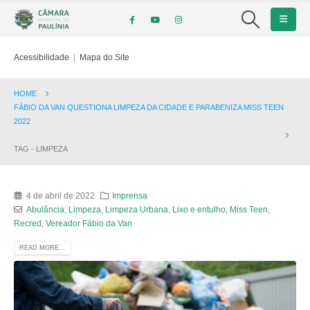
Acessibilidade
|
Mapa do Site
HOME
FÁBIO DA VAN QUESTIONA LIMPEZA DA CIDADE E PARABENIZA MISS TEEN
2022
TAG -
LIMPEZA
4 de abril de 2022
Imprensa
Abulância
,
Limpeza
,
Limpeza Urbana
,
Lixo e entulho
,
Miss Teen
,
Recred
,
Vereador Fábio da Van
READ MORE...