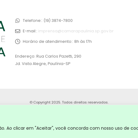
Telefone::
(19) 3874-7800
E-mail::
imprensa@camarapaulinia.sp.gov.br
Horário de atendimento::
8h às 17h
Endereço: Rua Carlos Pazetti, 290
Jd. Vista Alegre, Paulínia-SP
© Copyright 2025. Todos direitos reservados.
. Ao clicar em "Aceitar", você concorda com nosso uso de coo