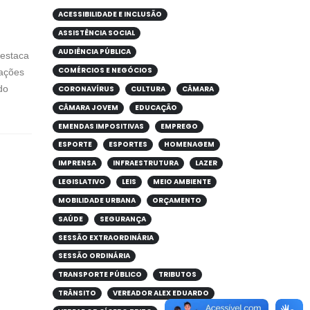
ACESSIBILIDADE E INCLUSÃO
ASSISTÊNCIA SOCIAL
AUDIÊNCIA PÚBLICA
estaca
COMÉRCIOS E NEGÓCIOS
pações
do
CORONAVÍRUS
CULTURA
CÂMARA
CÂMARA JOVEM
EDUCAÇÃO
EMENDAS IMPOSITIVAS
EMPREGO
ESPORTE
ESPORTES
HOMENAGEM
IMPRENSA
INFRAESTRUTURA
LAZER
LEGISLATIVO
LEIS
MEIO AMBIENTE
MOBILIDADE URBANA
ORÇAMENTO
SAÚDE
SEGURANÇA
SESSÃO EXTRAORDINÁRIA
SESSÃO ORDINÁRIA
TRANSPORTE PÚBLICO
TRIBUTOS
TRÂNSITO
VEREADOR ALEX EDUARDO