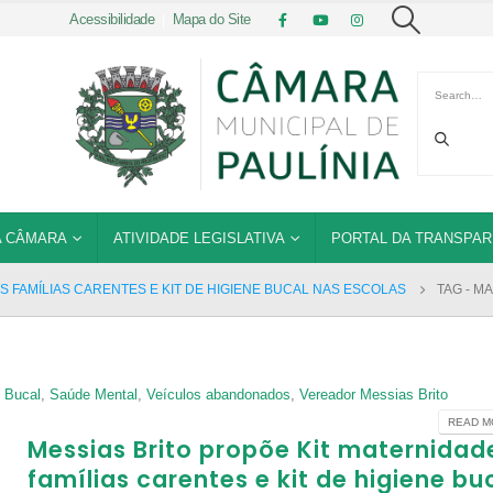
Acessibilidade
|
Mapa do Site
 CÂMARA
ATIVIDADE LEGISLATIVA
PORTAL DA TRANSPAR
S FAMÍLIAS CARENTES E KIT DE HIGIENE BUCAL NAS ESCOLAS
TAG -
MA
 Bucal
,
Saúde Mental
,
Veículos abandonados
,
Vereador Messias Brito
READ MO
Messias Brito propõe Kit maternidad
famílias carentes e kit de higiene bu