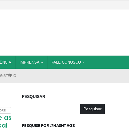
ÊNCIA
IMPRENSA
FALE CONOSCO
GISTÉRIO
PESQUISAR
Pesquisar
RE...
e as
cal
PESQUISE POR #HASHTAGS