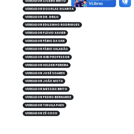
VEREADOR CÍCERO BRITO
VEREADOR DOUGLAS GUARITA
VEREADOR DR. GRILO
VEREADOR EDILSINHO RODRIGUES
VEREADOR FLÁVIO XAVIER
VEREADOR FÁBIO DA VAN
VEREADOR FÁBIO VALADÃO
VEREADOR GIBI PROFESSOR
VEREADOR HELDER PEREIRA
VEREADOR JOSÉ SOARES
VEREADOR JOÃO MOTA
VEREADOR MESSIAS BRITO
VEREADOR PEDRO BERNARDE
VEREADOR TIGUILA PAES
VEREADOR ZÉ COCO