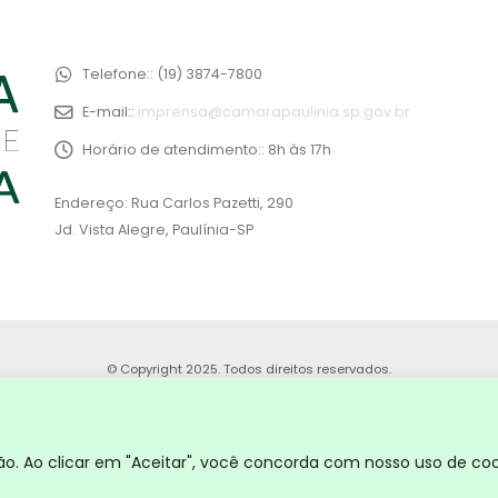
Telefone::
(19) 3874-7800
E-mail::
imprensa@camarapaulinia.sp.gov.br
Horário de atendimento::
8h às 17h
Endereço: Rua Carlos Pazetti, 290
Jd. Vista Alegre, Paulínia-SP
© Copyright 2025. Todos direitos reservados.
. Ao clicar em "Aceitar", você concorda com nosso uso de coo