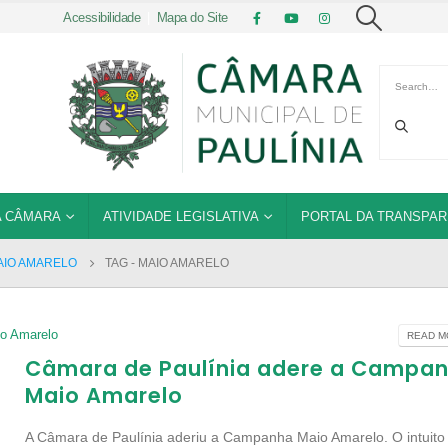
Acessibilidade
|
Mapa do Site
 CÂMARA
ATIVIDADE LEGISLATIVA
PORTAL DA TRANSPAR
AIO AMARELO
TAG -
MAIO AMARELO
o Amarelo
READ MO
Câmara de Paulínia adere a Campa
Maio Amarelo
A Câmara de Paulínia aderiu a Campanha Maio Amarelo. O intuito