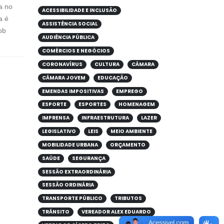
a no
ACESSIBILIDADE E INCLUSÃO
a é
ASSISTÊNCIA SOCIAL
ob
AUDIÊNCIA PÚBLICA
COMÉRCIOS E NEGÓCIOS
CORONAVÍRUS
CULTURA
CÂMARA
CÂMARA JOVEM
EDUCAÇÃO
EMENDAS IMPOSITIVAS
EMPREGO
ESPORTE
ESPORTES
HOMENAGEM
IMPRENSA
INFRAESTRUTURA
LAZER
LEGISLATIVO
LEIS
MEIO AMBIENTE
MOBILIDADE URBANA
ORÇAMENTO
SAÚDE
SEGURANÇA
SESSÃO EXTRAORDINÁRIA
SESSÃO ORDINÁRIA
TRANSPORTE PÚBLICO
TRIBUTOS
TRÂNSITO
VEREADOR ALEX EDUARDO