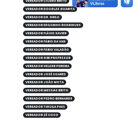
VEREADOR CÍCERO BRITO
VEREADOR DOUGLAS GUARITA
VEREADOR DR. GRILO
VEREADOR EDILSINHO RODRIGUES
VEREADOR FLÁVIO XAVIER
VEREADOR FÁBIO DA VAN
VEREADOR FÁBIO VALADÃO
VEREADOR GIBI PROFESSOR
VEREADOR HELDER PEREIRA
VEREADOR JOSÉ SOARES
VEREADOR JOÃO MOTA
VEREADOR MESSIAS BRITO
VEREADOR PEDRO BERNARDE
VEREADOR TIGUILA PAES
VEREADOR ZÉ COCO