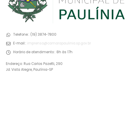
Telefone::
(19) 3874-7800
E-mail::
imprensa@camarapaulinia.sp.gov.br
Horário de atendimento::
8h às 17h
Endereço: Rua Carlos Pazetti, 290
Jd. Vista Alegre, Paulínia-SP