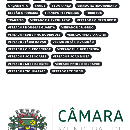
ORÇAMENTO
SAÚDE
SEGURANÇA
SESSÃO EXTRAORDINÁRIA
SESSÃO ORDINÁRIA
TRANSPORTE PÚBLICO
TRIBUTOS
TRÂNSITO
VEREADOR ALEX EDUARDO
VEREADOR CÍCERO BRITO
VEREADOR DOUGLAS GUARITA
VEREADOR DR. GRILO
VEREADOR EDILSINHO RODRIGUES
VEREADOR FLÁVIO XAVIER
VEREADOR FÁBIO DA VAN
VEREADOR FÁBIO VALADÃO
VEREADOR GIBI PROFESSOR
VEREADOR HELDER PEREIRA
VEREADOR JOSÉ SOARES
VEREADOR JOÃO MOTA
VEREADOR MESSIAS BRITO
VEREADOR PEDRO BERNARDE
VEREADOR TIGUILA PAES
VEREADOR ZÉ COCO