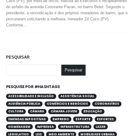
Coco (PV), por meio de ofício, solicita ao Executivo o recapeamento
do asfalto da avenida Constante Pavan, no bairro Betel. Segundo o
presidente, a reivindicação é dos próprios moradores do bairro, que o
procuraram solicitando a melhoria. Vereador Zé Coco (PV)
Conforme...
PESQUISAR
Pesquisar
PESQUISE POR #HASHTAGS
ACESSIBILIDADE E INCLUSÃO
ASSISTÊNCIA SOCIAL
AUDIÊNCIA PÚBLICA
COMÉRCIOS E NEGÓCIOS
CORONAVÍRUS
CULTURA
CÂMARA
CÂMARA JOVEM
EDUCAÇÃO
EMENDAS IMPOSITIVAS
EMPREGO
ESPORTE
ESPORTES
HOMENAGEM
IMPRENSA
INFRAESTRUTURA
LAZER
LEGISLATIVO
LEIS
MEIO AMBIENTE
MOBILIDADE URBANA