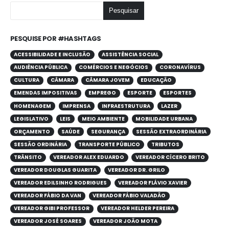
Pesquisar
PESQUISE POR #HASHTAGS
ACESSIBILIDADE E INCLUSÃO
ASSISTÊNCIA SOCIAL
AUDIÊNCIA PÚBLICA
COMÉRCIOS E NEGÓCIOS
CORONAVÍRUS
CULTURA
CÂMARA
CÂMARA JOVEM
EDUCAÇÃO
EMENDAS IMPOSITIVAS
EMPREGO
ESPORTE
ESPORTES
HOMENAGEM
IMPRENSA
INFRAESTRUTURA
LAZER
LEGISLATIVO
LEIS
MEIO AMBIENTE
MOBILIDADE URBANA
ORÇAMENTO
SAÚDE
SEGURANÇA
SESSÃO EXTRAORDINÁRIA
SESSÃO ORDINÁRIA
TRANSPORTE PÚBLICO
TRIBUTOS
TRÂNSITO
VEREADOR ALEX EDUARDO
VEREADOR CÍCERO BRITO
VEREADOR DOUGLAS GUARITA
VEREADOR DR. GRILO
VEREADOR EDILSINHO RODRIGUES
VEREADOR FLÁVIO XAVIER
VEREADOR FÁBIO DA VAN
VEREADOR FÁBIO VALADÃO
VEREADOR GIBI PROFESSOR
VEREADOR HELDER PEREIRA
VEREADOR JOSÉ SOARES
VEREADOR JOÃO MOTA