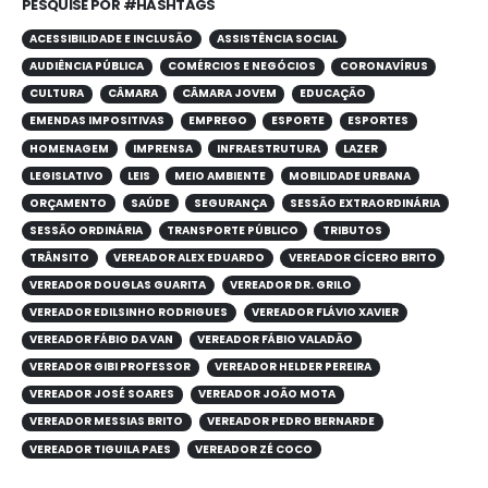
PESQUISE POR #HASHTAGS
ACESSIBILIDADE E INCLUSÃO
ASSISTÊNCIA SOCIAL
AUDIÊNCIA PÚBLICA
COMÉRCIOS E NEGÓCIOS
CORONAVÍRUS
CULTURA
CÂMARA
CÂMARA JOVEM
EDUCAÇÃO
EMENDAS IMPOSITIVAS
EMPREGO
ESPORTE
ESPORTES
HOMENAGEM
IMPRENSA
INFRAESTRUTURA
LAZER
LEGISLATIVO
LEIS
MEIO AMBIENTE
MOBILIDADE URBANA
ORÇAMENTO
SAÚDE
SEGURANÇA
SESSÃO EXTRAORDINÁRIA
SESSÃO ORDINÁRIA
TRANSPORTE PÚBLICO
TRIBUTOS
TRÂNSITO
VEREADOR ALEX EDUARDO
VEREADOR CÍCERO BRITO
VEREADOR DOUGLAS GUARITA
VEREADOR DR. GRILO
VEREADOR EDILSINHO RODRIGUES
VEREADOR FLÁVIO XAVIER
VEREADOR FÁBIO DA VAN
VEREADOR FÁBIO VALADÃO
VEREADOR GIBI PROFESSOR
VEREADOR HELDER PEREIRA
VEREADOR JOSÉ SOARES
VEREADOR JOÃO MOTA
VEREADOR MESSIAS BRITO
VEREADOR PEDRO BERNARDE
VEREADOR TIGUILA PAES
VEREADOR ZÉ COCO