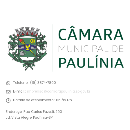
Telefone::
(19) 3874-7800
E-mail::
imprensa@camarapaulinia.sp.gov.br
Horário de atendimento::
8h às 17h
Endereço: Rua Carlos Pazetti, 290
Jd. Vista Alegre, Paulínia-SP